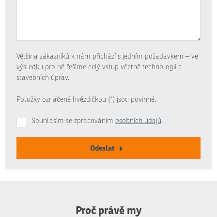
Většina zákazníků k nám přichází s jedním požadavkem – ve
výsledku pro ně řešíme celý vstup včetně technologií a
stavebních úprav.
Položky označené hvězdičkou (*) jsou povinné.
Souhlasím se zpracováním
osobních údajů
.
Odeslat
Formulář
se
nepodařilo
odeslat.
Proč právě my