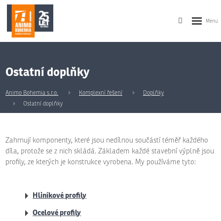
Ostatní doplňky
Animo Bohemia s.r.o.
Komplexní řešení
Doplňky
Ostatní doplňky
Zahrnují komponenty, které jsou nedílnou součástí téměř každého
díla, protože se z nich skládá. Základem každé stavební výplně jsou
profily, ze kterých je konstrukce vyrobena. My používáme tyto:
Hliníkové profily
Ocelové profily