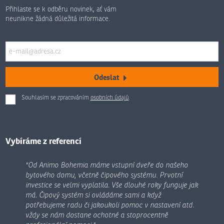
Přihlaste se k odběru novinek, ať vám
neunikne žádná důležitá informace.
Odeslat
Souhlasím se zpracováním
osobních údajů
.
Formulář
se
nepodařilo
odeslat.
Vybíráme z referencí
"Od Animo Bohemia máme vstupní dveře do našeho
bytového domu, včetně čipového systému. Prvotní
investice se velmi vyplatila. Vše dlouhé roky funguje jak
má. Čipový systém si ovládáme sami a když
potřebujeme radu či jakoukoli pomoc v nastavení atd.
vždy se nám dostane ochotné a stoprocentně