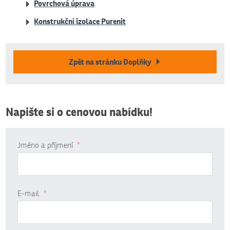
Povrchová úprava
Konstrukční izolace Purenit
Zpět na stránku Doplňky
Napište si o cenovou nabídku!
Jméno a příjmení
*
E-mail
*