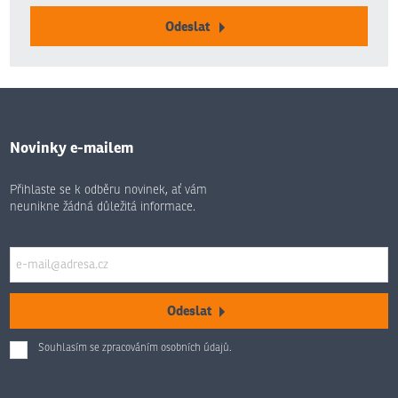
Odeslat
Formulář
se
nepodařilo
odeslat.
Novinky e-mailem
Přihlaste se k odběru novinek, ať vám
neunikne žádná důležitá informace.
Odeslat
Souhlasím se zpracováním
osobních údajů
.
Formulář
se