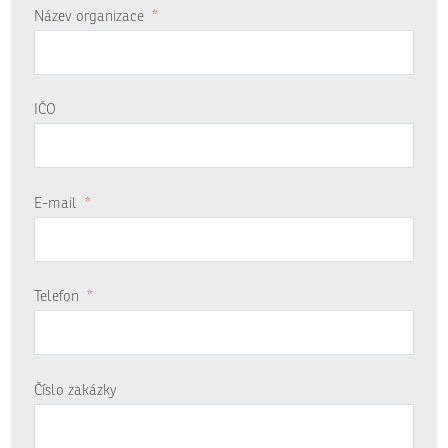
Název organizace
*
IČO
E-mail
*
Telefon
*
Číslo zakázky