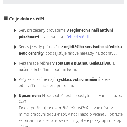
Formulář
se
nepodařilo
🟦
Co je dobré vědět
odeslat.
v regionech s naší aktivní
Servisní zásahy provádíme
působností
– viz mapa a
přehled středisek
.
z nejbližšího servisního střediska
Servis je vždy plánován
nebo centrály
, což zajišťuje férové náklady na dopravu.
v souladu s platnou legislativou
Reklamace řešíme
a
našimi obchodními podmínkami.
rychlé a vstřícné řešení
Vždy se snažíme najít
, které
odpovídá charakteru problému.
Upozornění:
Naše společnost neposkytuje havarijní službu
24/7.
Pokud potřebujete okamžitě řešit vážný havarijní stav
mimo pracovní dobu (např. v noci nebo o víkendu), obraťte
se prosím na specializované firmy, které poskytují nonstop
výjezdy.