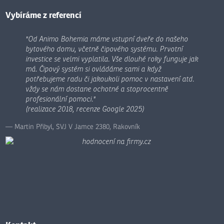
nepodařilo
odeslat.
Vybíráme z referencí
"Od Animo Bohemia máme vstupní dveře do našeho
bytového domu, včetně čipového systému. Prvotní
investice se velmi vyplatila. Vše dlouhé roky funguje jak
má. Čipový systém si ovládáme sami a když
potřebujeme radu či jakoukoli pomoc v nastavení atd.
vždy se nám dostane ochotné a stoprocentně
profesionální pomoci."
(realizace 2018, recenze Google 2025)
Martin Přibyl, SVJ V Jamce 2380, Rakovník