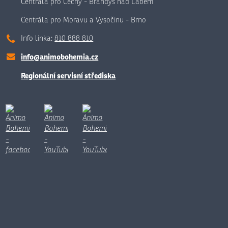
Centrála pro Čechy - Brandýs nad Labem
Centrála pro Moravu a Vysočinu - Brno
Info linka:
810 888 810
info@animobohemia.cz
Regionální servisní střediska