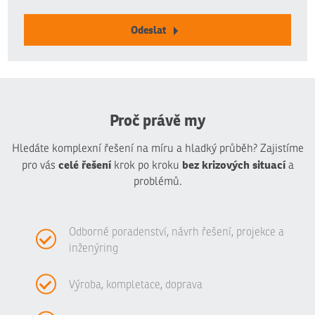
Odeslat
Formulář
se
nepodařilo
odeslat.
Proč právě my
Hledáte komplexní řešení na míru a hladký průběh? Zajistíme
celé řešení
bez krizových situací
pro vás
krok po kroku
a
problémů.
Odborné poradenství, návrh řešení, projekce a
inženýring
Výroba, kompletace, doprava