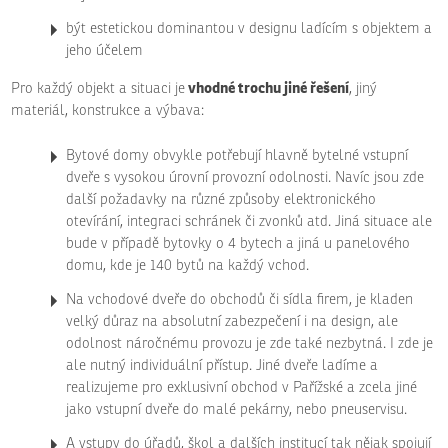
být estetickou dominantou v designu ladícím s objektem a
jeho účelem
vhodné trochu jiné řešení
Pro každý objekt a situaci je
, jiný
materiál, konstrukce a výbava:
Bytové domy obvykle potřebují hlavně bytelné vstupní
dveře s vysokou úrovní provozní odolnosti. Navíc jsou zde
další požadavky na různé způsoby elektronického
otevírání, integraci schránek či zvonků atd. Jiná situace ale
bude v případě bytovky o 4 bytech a jiná u panelového
domu, kde je 140 bytů na každý vchod.
Na vchodové dveře do obchodů či sídla firem, je kladen
velký důraz na absolutní zabezpečení i na design, ale
odolnost náročnému provozu je zde také nezbytná. I zde je
ale nutný individuální přístup. Jiné dveře ladíme a
realizujeme pro exklusivní obchod v Pařížské a zcela jiné
jako vstupní dveře do malé pekárny, nebo pneuservisu.
A vstupy do úřadů, škol a dalších institucí tak nějak spojují