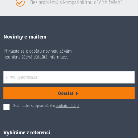
Bez problémů s kompatibilitou dílčích řešení
Novinky e-mailem
Přihlaste se k odběru novinek, ať vám
neunikne žádná důležitá informace.
Odeslat
Souhlasím se zpracováním
osobních údajů
.
Formulář
se
nepodařilo
odeslat.
Vybíráme z referencí