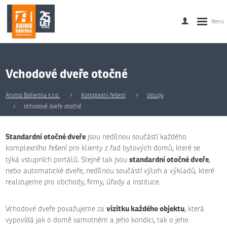
Vchodové dveře otočné
Animo Bohemia s.r.o.
Komplexní řešení
Vstupy
Vchodové dveře otočné
Standardní otočné dveře
jsou nedílnou součástí každého
komplexního řešení pro klienty z řad bytových domů, které se
standardní otočné dveře
týká vstupních portálů. Stejně tak jsou
,
nebo automatické dveře, nedílnou součástí výloh a výkladů, které
realizujeme pro obchody, firmy, úřady a instituce.
vizitku každého objektu
Vchodové dveře považujeme za
, která
vypovídá jak o domě samotném a jeho kondici, tak o jeho