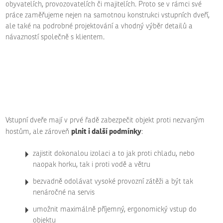
obyvatelích, provozovatelích či majitelích. Proto se v rámci své
práce zaměřujeme nejen na samotnou konstrukci vstupních dveří,
ale také na podrobné projektování a vhodný výběr detailů a
návazností společně s klientem.
Vstupní dveře mají v prvé řadě zabezpečit objekt proti nezvaným
plnit i další podmínky
hostům, ale zároveň
:
zajistit dokonalou izolaci a to jak proti chladu, nebo
naopak horku, tak i proti vodě a větru
bezvadně odolávat vysoké provozní zátěži a být tak
nenáročné na servis
umožnit maximálně příjemný, ergonomický vstup do
objektu