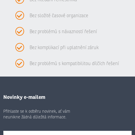
Bez složité časové organizace
Bez problémů s návazností řešení
Bez komplikací při uplatnění záruk
Bez problémů s kompatibilitou dílčích řešení
Novinky e-mailem
Přihlaste se k odběru novinek, ať vám
neunikne žádná důležitá informace.