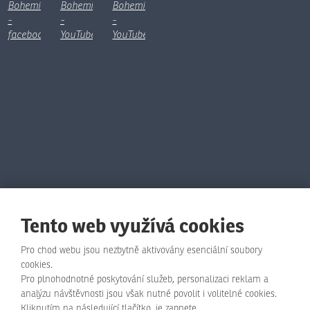
Tento web využívá cookies
Pro chod webu jsou nezbytně aktivovány esenciální soubory
cookies.
Pro plnohodnotné poskytování služeb, personalizaci reklam a
© Animo Bohemia s.r.o., 2026, vytvořila eBRÁNA s.r.o.
analýzu návštěvnosti jsou však nutné povolit i volitelné cookies.
Kliknutím na následující tlačítko, je zapnete.
Mapa stránek
|
Podmínky použití
|
Zásady ochrany osobních údajů