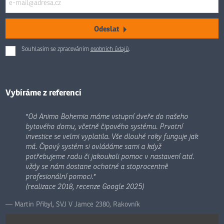
Odeslat
Souhlasím se zpracováním
osobních údajů
.
Formulář
se
nepodařilo
odeslat.
Vybíráme z referencí
"Od Animo Bohemia máme vstupní dveře do našeho
bytového domu, včetně čipového systému. Prvotní
investice se velmi vyplatila. Vše dlouhé roky funguje jak
má. Čipový systém si ovládáme sami a když
potřebujeme radu či jakoukoli pomoc v nastavení atd.
vždy se nám dostane ochotné a stoprocentně
profesionální pomoci."
(realizace 2018, recenze Google 2025)
Martin Přibyl, SVJ V Jamce 2380, Rakovník