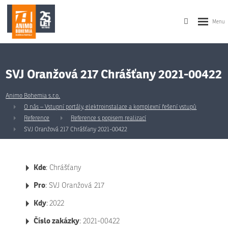
SVJ Oranžová 217 Chrášťany 2021-00422
Animo Bohemia s.r.o.
O nás – Vstupní portály, elektroinstalace a komplexní řešení vstupů
Reference
Reference s popisem realizací
SVJ Oranžová 217 Chrášťany 2021-00422
Kde
: Chrášťany
Pro
: SVJ Oranžová 217
Kdy
:
2022
Číslo zakázky
: 2021-00422