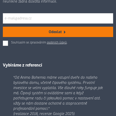
neunikne žádná důležitá informace.
Odeslat
Souhlasím se zpracováním
osobních údajů
.
Formulář
se
nepodařilo
odeslat.
Vybíráme z referencí
"Od Animo Bohemia máme vstupní dveře do našeho
bytového domu, včetně čipového systému. Prvotní
investice se velmi vyplatila. Vše dlouhé roky funguje jak
má. Čipový systém si ovládáme sami a když
potřebujeme radu či jakoukoli pomoc v nastavení atd.
vždy se nám dostane ochotné a stoprocentně
profesionální pomoci."
(realizace 2018, recenze Google 2025)