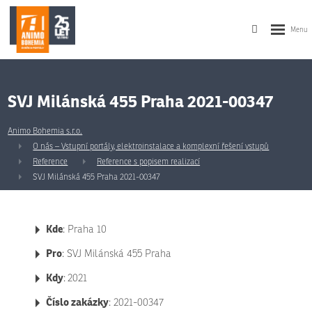
SVJ Milánská 455 Praha 2021-00347
Animo Bohemia s.r.o.
O nás – Vstupní portály, elektroinstalace a komplexní řešení vstupů
Reference
Reference s popisem realizací
SVJ Milánská 455 Praha 2021-00347
Kde
: Praha 10
Pro
: SVJ Milánská 455 Praha
Kdy
:
2021
Číslo zakázky
: 2021-00347