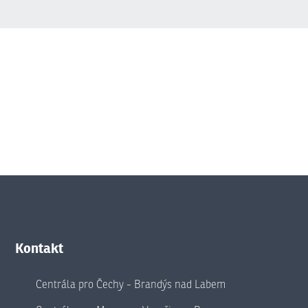
Kontakt
Centrála pro Čechy - Brandýs nad Labem