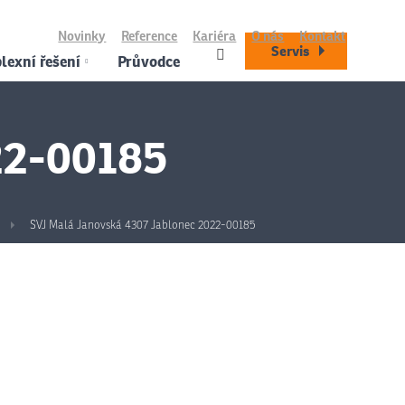
Novinky
Reference
Kariéra
O nás
Kontakt
Servis
exní řešení
Průvodce
22-00185
SVJ Malá Janovská 4307 Jablonec 2022-00185