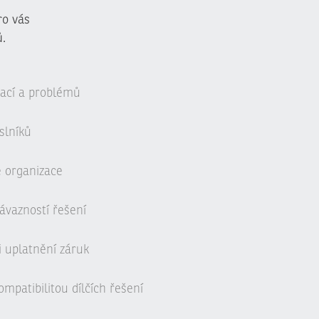
ro vás
.
uací a problémů
slníků
é organizace
ávazností řešení
i uplatnění záruk
mpatibilitou dílčích řešení