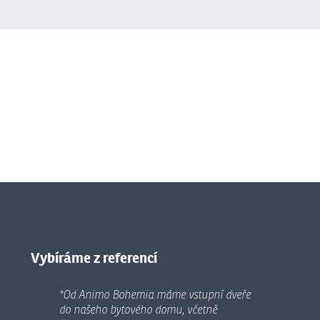
Vybíráme z referencí
"Od Animo Bohemia máme vstupní dveře
do našeho bytového domu, včetně