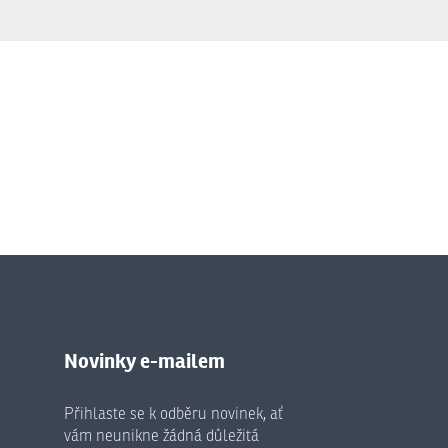
Novinky e-mailem
Přihlaste se k odběru novinek, ať
vám neunikne žádná důležitá