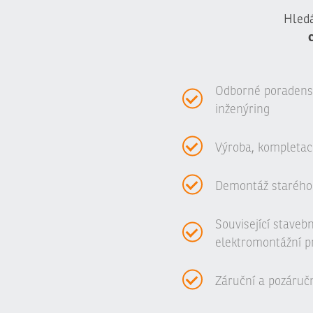
Hledá
Odborné poradenstv
inženýring
Výroba, kompletac
Demontáž starého
Související staveb
elektromontážní p
Záruční a pozáručn