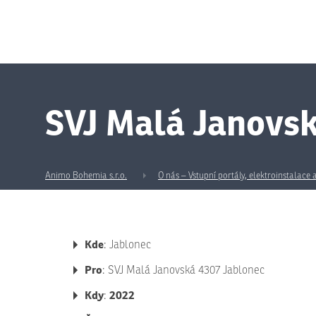
SVJ Malá Janovs
Animo Bohemia s.r.o.
O nás – Vstupní portály, elektroinstalace
Kde
: Jablonec
Pro
: SVJ Malá Janovská 4307 Jablonec
Kdy
2022
: