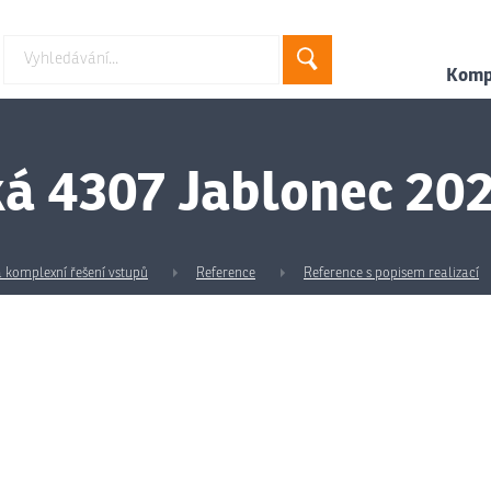
Hledat
Kompl
ká 4307 Jablonec 20
 a komplexní řešení vstupů
Reference
Reference s popisem realizací