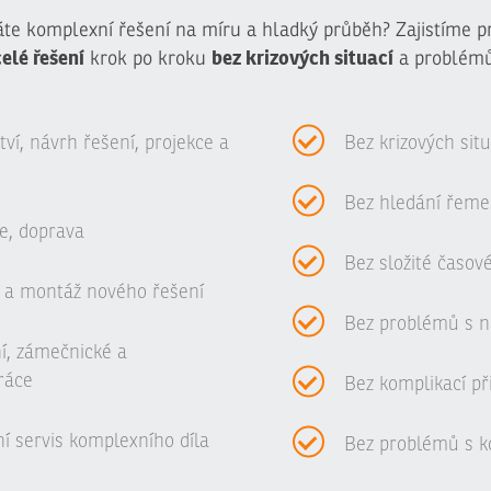
te komplexní řešení na míru a hladký průběh? Zajistíme p
celé řešení
bez krizových situací
krok po kroku
a problémů
í, návrh řešení, projekce a
Bez krizových sit
Bez hledání řeme
e, doprava
Bez složité časov
 a montáž nového řešení
Bez problémů s n
ní, zámečnické a
ráce
Bez komplikací př
í servis komplexního díla
Bez problémů s ko