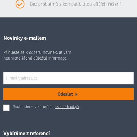
Bez problémů s kompatibilitou dílčích řešení
Novinky e-mailem
Přihlaste se k odběru novinek, ať vám
neunikne žádná důležitá informace.
Odeslat
Souhlasím se zpracováním
osobních údajů
.
Formulář
se
nepodařilo
odeslat.
Vybíráme z referencí