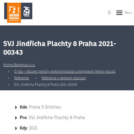
SVJ Jindřicha Plachty 8 Praha 2021-
00343
Animo Bohemia s.r.o.
O nás – Vstupní portály, elektroinstalace a komplexní řešení vstupů
Reference
Reference s popisem realizací
SVJ Jindřicha Plachty 8 Praha 2021-00343
Kde
: Praha 5 Smíchov
Pro
: SVJ Jindřicha Plachty 8 Praha
Kdy
:
2021