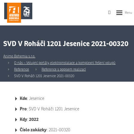
SVD V Roháči 1201 Jesenice 2021-00320
Animo Bohemia s.r.o.
O nás – Vstupní portály, elektroinstalace a komplexní řešení vstupů
Reference
Reference s popisem realizací
SVD V Roháči 1201 Jesenice 2021-00320
Kde
: Jesenice
Pro
: SVD V Roháči 1201 Jesenice
Kdy
2022
:
Číslo zakázky
: 2021-00320