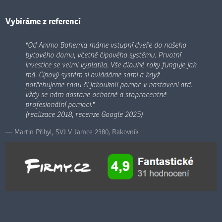
nepodařilo
odeslat.
Vybíráme z referencí
"Od Animo Bohemia máme vstupní dveře do našeho
bytového domu, včetně čipového systému. Prvotní
investice se velmi vyplatila. Vše dlouhé roky funguje jak
má. Čipový systém si ovládáme sami a když
potřebujeme radu či jakoukoli pomoc v nastavení atd.
vždy se nám dostane ochotné a stoprocentně
profesionální pomoci."
(realizace 2018, recenze Google 2025)
Martin Přibyl, SVJ V Jamce 2380, Rakovník