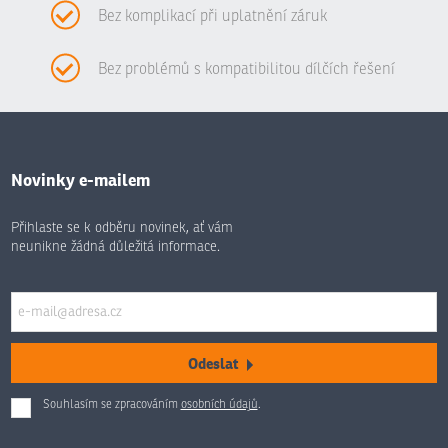
Bez komplikací při uplatnění záruk
Bez problémů s kompatibilitou dílčích řešení
Novinky e-mailem
Přihlaste se k odběru novinek, ať vám
neunikne žádná důležitá informace.
Odeslat
Souhlasím se zpracováním
osobních údajů
.
Formulář
se