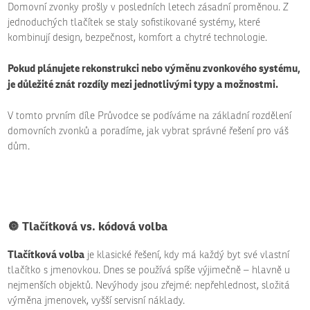
Domovní zvonky prošly v posledních letech zásadní proměnou. Z
jednoduchých tlačítek se staly sofistikované systémy, které
kombinují design, bezpečnost, komfort a chytré technologie.
Pokud plánujete rekonstrukci nebo výměnu zvonkového systému,
je důležité znát rozdíly mezi jednotlivými typy a možnostmi.
V tomto prvním díle Průvodce se podíváme na základní rozdělení
domovních zvonků a poradíme, jak vybrat správné řešení pro váš
dům.
🔘 Tlačítková vs. kódová volba
Tlačítková volba
je klasické řešení, kdy má každý byt své vlastní
tlačítko s jmenovkou. Dnes se používá spíše výjimečně – hlavně u
nejmenších objektů. Nevýhody jsou zřejmé: nepřehlednost, složitá
výměna jmenovek, vyšší servisní náklady.