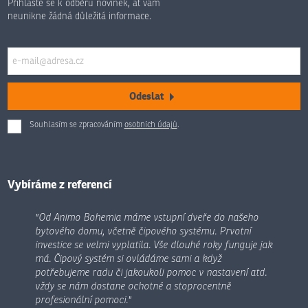
Přihlaste se k odběru novinek, ať vám
neunikne žádná důležitá informace.
Odeslat
Souhlasím se zpracováním
osobních údajů
.
Formulář
se
nepodařilo
odeslat.
Vybíráme z referencí
"Od Animo Bohemia máme vstupní dveře do našeho
bytového domu, včetně čipového systému. Prvotní
investice se velmi vyplatila. Vše dlouhé roky funguje jak
má. Čipový systém si ovládáme sami a když
potřebujeme radu či jakoukoli pomoc v nastavení atd.
vždy se nám dostane ochotné a stoprocentně
profesionální pomoci."