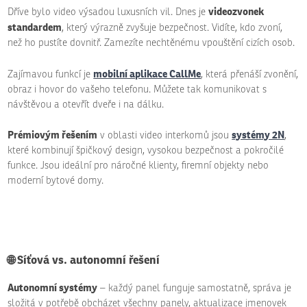
videozvonek
Dříve bylo video výsadou luxusních vil. Dnes je
standardem
, který výrazně zvyšuje bezpečnost. Vidíte, kdo zvoní,
než ho pustíte dovnitř. Zamezíte nechtěnému vpouštění cizích osob.
mobilní aplikace CallMe
Zajímavou funkcí je
, která přenáší zvonění,
obraz i hovor do vašeho telefonu. Můžete tak komunikovat s
návštěvou a otevřít dveře i na dálku.
Prémiovým řešením
systémy 2N
v oblasti video interkomů jsou
,
které kombinují špičkový design, vysokou bezpečnost a pokročilé
funkce. Jsou ideální pro náročné klienty, firemní objekty nebo
moderní bytové domy.
🌐 Síťová vs. autonomní řešení
Autonomní systémy
– každý panel funguje samostatně, správa je
složitá v potřebě obcházet všechny panely, aktualizace jmenovek