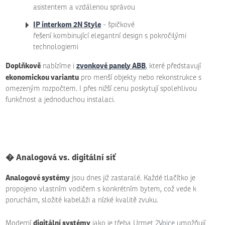
asistentem a vzdálenou správou
IP interkom 2N Style
- špičkové
řešení kombinující elegantní design s pokročilými
technologiemi
Doplňkově
zvonkové panely ABB
nabízíme i
, které představují
ekonomickou variantu
pro menší objekty nebo rekonstrukce s
omezeným rozpočtem. I přes nižší cenu poskytují spolehlivou
funkčnost a jednoduchou instalaci.
� Analogová vs. digitální síť
Analogové systémy
jsou dnes již zastaralé. Každé tlačítko je
propojeno vlastním vodičem s konkrétním bytem, což vede k
poruchám, složité kabeláži a nízké kvalitě zvuku.
digitální systémy
Moderní
jako je třeba Urmet
2Voice
umožňují