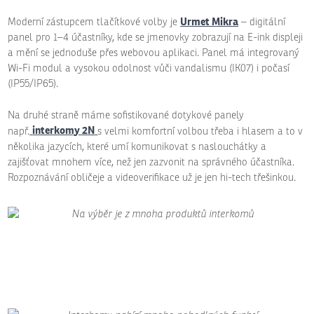
Urmet Mikra
Moderní zástupcem tlačítkové volby je
– digitální
panel pro 1–4 účastníky, kde se jmenovky zobrazují na E-ink displeji
a mění se jednoduše přes webovou aplikaci. Panel má integrovaný
Wi-Fi modul a vysokou odolnost vůči vandalismu (IK07) i počasí
(IP55/IP65).
Na druhé straně máme sofistikované dotykové panely
interkomy 2N
např.
s velmi komfortní volbou třeba i hlasem a to v
několika jazycích, které umí komunikovat s naslouchátky a
zajišťovat mnohem více, než jen zazvonit na správného účastníka.
Rozpoznávání obličeje a videoverifikace už je jen hi-tech třešinkou.