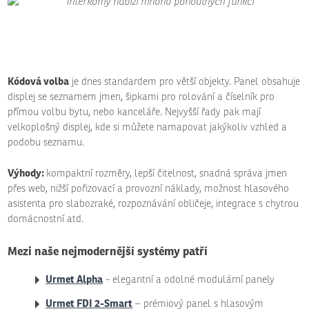
Kódová volba
je dnes standardem pro větší objekty. Panel obsahuje
displej se seznamem jmen, šipkami pro rolování a číselník pro
přímou volbu bytu, nebo kanceláře. Nejvyšší řady pak mají
velkoplošný displej, kde si můžete namapovat jakýkoliv vzhled a
podobu seznamu.
Výhody:
kompaktní rozměry, lepší čitelnost, snadná správa jmen
přes web, nižší pořizovací a provozní náklady, možnost hlasového
asistenta pro slabozraké, rozpoznávání obličeje, integrace s chytrou
domácnostní atd.
Mezi naše nejmodernější systémy patří
Urmet Alpha
- elegantní a odolné modulární panely
Urmet FDI 2-Smart
– prémiový panel s hlasovým