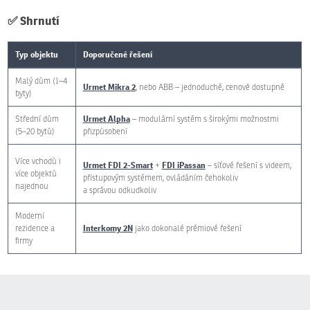
✅ Shrnutí
Typ objektu
Doporučené řešení
Malý dům (1–4
Urmet Mikra 2
, nebo ABB – jednoduché, cenově dostupné
byty)
Urmet Alpha
Střední dům
– modulární systém s širokými možnostmi
(5–20 bytů)
přizpůsobení
Více vchodů i
Urmet FDI 2-Smart
FDI iPassan
+
– síťové řešení s videem,
více objektů
přístupovým systémem, ovládáním čehokoliv
najednou
a správou odkudkoliv
Moderní
Interkomy
2N
rezidence a
jako dokonalé prémiové řešení
firmy