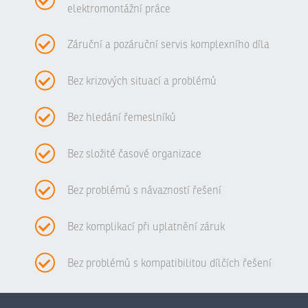
elektromontážní práce
Záruční a pozáruční servis komplexního díla
Bez krizových situací a problémů
Bez hledání řemeslníků
Bez složité časové organizace
Bez problémů s návazností řešení
Bez komplikací při uplatnění záruk
Bez problémů s kompatibilitou dílčích řešení