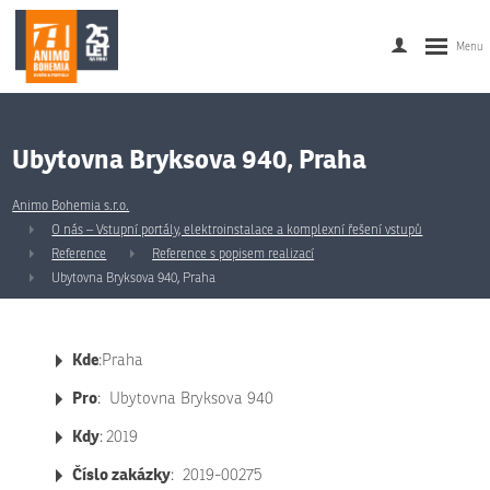
Ubytovna Bryksova 940, Praha
Animo Bohemia s.r.o.
O nás – Vstupní portály, elektroinstalace a komplexní řešení vstupů
Reference
Reference s popisem realizací
Ubytovna Bryksova 940, Praha
Kde
:Praha
Pro
: Ubytovna Bryksova 940
Kdy
:
2019
Číslo zakázky
: 2019-00275