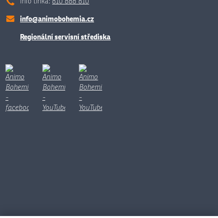
Info linka:
810 888 810
info@animobohemia.cz
Regionální servisní střediska