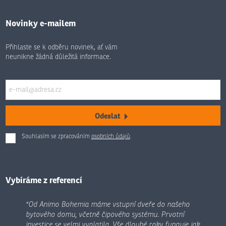
Novinky e-mailem
Přihlaste se k odběru novinek, ať vám
neunikne žádná důležitá informace.
Odeslat
Souhlasím se zpracováním
osobních údajů
.
Formulář
se
nepodařilo
odeslat.
Vybíráme z referencí
"Od Animo Bohemia máme vstupní dveře do našeho
bytového domu, včetně čipového systému. Prvotní
investice se velmi vyplatila. Vše dlouhé roky funguje jak