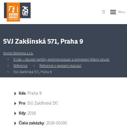
SVJ Zakšínská 571, Praha 9
Animo Bohemia s.r.o.
O nás – Vstupní portály, elektroinstalace a komplexní řešení vstupů
Reference
Reference s popisem realizací
SVJ Zakšínská 571, Praha 9
Kde
: Praha 9
Pro
: SVJ Zakšínská 571
Kdy
:
2018
Číslo zakázky
: 2018-00190