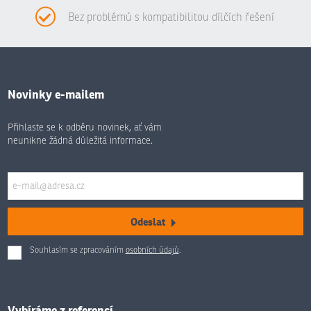
Bez problémů s kompatibilitou dílčích řešení
Novinky e-mailem
Přihlaste se k odběru novinek, ať vám
neunikne žádná důležitá informace.
Odeslat
Souhlasím se zpracováním
osobních údajů
.
Formulář
se
nepodařilo
odeslat.
Vybíráme z referencí