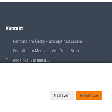
Kontakt
Centrála pro Čechy - Brandýs nad Labem
Centrála pro Moravu a Vysočinu - Brno
Info linka:
810 888 810
info@animobohemia.cz
Regionální servisní střediska
Nastavení
Povolit vše