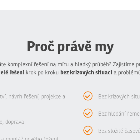
Proč právě my
te komplexní řešení na míru a hladký průběh? Zajistíme p
celé řešení
bez krizových situací
krok po kroku
a problémů
í, návrh řešení, projekce a
Bez krizových sit
Bez hledání řeme
e, doprava
Bez složité časov
 a montáž nového řešení