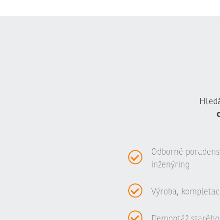
Hledá
Odborné poradenstv
inženýring
Výroba, kompletac
Demontáž starého