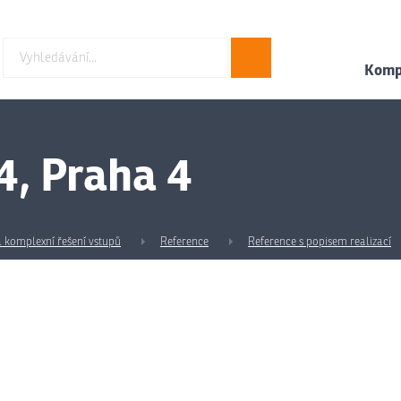
Hledat
Kompl
4, Praha 4
 a komplexní řešení vstupů
Reference
Reference s popisem realizací