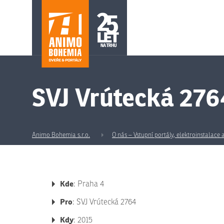
SVJ Vrútecká 276
Animo Bohemia s.r.o.
O nás – Vstupní portály, elektroinstalace
Kde
: Praha 4
Pro
: SVJ Vrútecká 2764
Kdy
:
2015