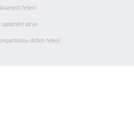
ávazností řešení
i uplatnění záruk
mpatibilitou dílčích řešení