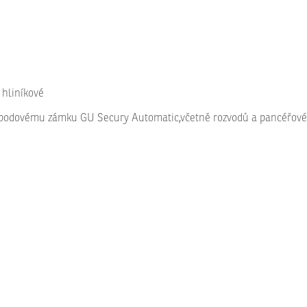
 hliníkové
íbodovému zámku GU Secury Automatic,včetně rozvodů a pancéřové