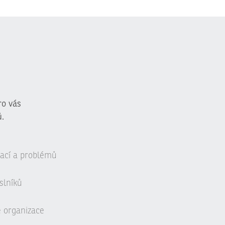
ro vás
.
uací a problémů
slníků
é organizace