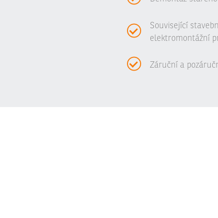
Související staveb
elektromontážní p
Záruční a pozáručn