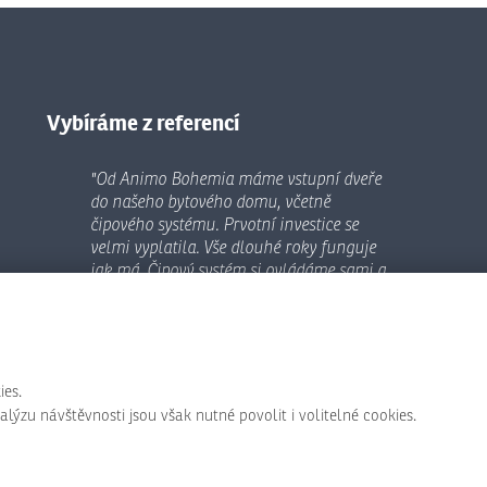
Vybíráme z referencí
"Od Animo Bohemia máme vstupní dveře
do našeho bytového domu, včetně
čipového systému. Prvotní investice se
velmi vyplatila. Vše dlouhé roky funguje
jak má. Čipový systém si ovládáme sami a
když potřebujeme radu či jakoukoli pomoc
v nastavení atd. vždy se nám dostane
ochotné a stoprocentně profesionální
pomoci."
(realizace 2018, recenze Google 2025)
ies.
ýzu návštěvnosti jsou však nutné povolit i volitelné cookies.
Martin Přibyl, SVJ V Jamce 2380, Rakovník