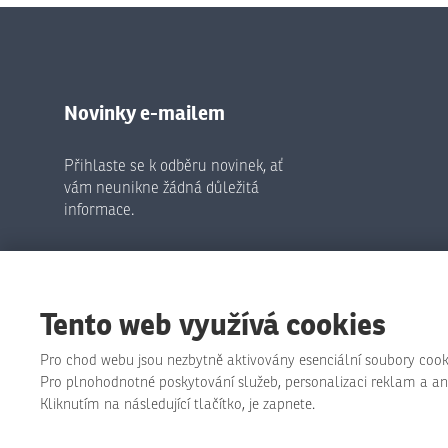
Novinky e-mailem
Přihlaste se k odběru novinek, ať
vám neunikne žádná důležitá
informace.
Odeslat
Tento web využívá cookies
Souhlasím se zpracováním
osobních údajů
.
Formulář
Pro chod webu jsou nezbytně aktivovány esenciální soubory cook
se
Pro plnohodnotné poskytování služeb, personalizaci reklam a anal
nepodařilo
Kliknutím na následující tlačítko, je zapnete.
odeslat.