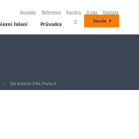
Novinky
Reference
Kariéra
O nás
Kontakt
Servis
exní řešení
Průvodce
SVJ Vrútecká 2764, Praha 4