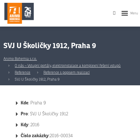
SVJ U Školičky 1912, Praha 9
Animo Bohemia s.r.o.
O nás – Vstupní portály, elektroinstalace a komplexní řešení vstupů
Reference
Reference s popisem realizací
SVJ U Školičky 1912, Praha 9
Kde
: Praha 9
Pro
: SVJ U Školičky 1912
Kdy
:
2016
Číslo zakázky
:2016-00034