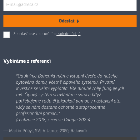
Odeslat
Souhlasím se zpracováním
osobních údajů
.
Formulář
se
nepodařilo
odeslat.
Vybíráme z referencí
"Od Animo Bohemia máme vstupní dveře do našeho
bytového domu, včetně čipového systému. Prvotní
investice se velmi vyplatila. Vše dlouhé roky funguje jak
má. Čipový systém si ovládáme sami a když
potřebujeme radu či jakoukoli pomoc v nastavení atd.
vždy se nám dostane ochotné a stoprocentně
profesionální pomoci."
(realizace 2018, recenze Google 2025)
Martin Přibyl, SVJ V Jamce 2380, Rakovník