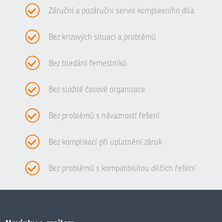
Záruční a pozáruční servis komplexního díla
Bez krizových situací a problémů
Bez hledání řemeslníků
Bez složité časové organizace
Bez problémů s návazností řešení
Bez komplikací při uplatnění záruk
Bez problémů s kompatibilitou dílčích řešení