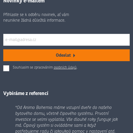
Novinky e-mailem
Přihlaste se k odběru novinek, ať vám
neunikne žádná důležitá informace.
Odeslat
Souhlasím se zpracováním
osobních údajů
.
Formulář
se
nepodařilo
odeslat.
Vybíráme z referencí
"Od Animo Bohemia máme vstupní dveře do našeho
bytového domu, včetně čipového systému. Prvotní
investice se velmi vyplatila. Vše dlouhé roky funguje jak
má. Čipový systém si ovládáme sami a když
potřebujeme radu či jakoukoli pomoc v nastavení atd.