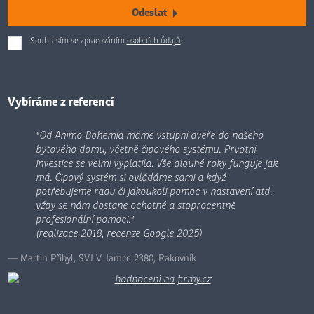
Odeslat
Souhlasím se zpracováním
osobních údajů
.
Formulář
se
nepodařilo
odeslat.
Vybíráme z referencí
"Od Animo Bohemia máme vstupní dveře do našeho
bytového domu, včetně čipového systému. Prvotní
investice se velmi vyplatila. Vše dlouhé roky funguje jak
má. Čipový systém si ovládáme sami a když
potřebujeme radu či jakoukoli pomoc v nastavení atd.
vždy se nám dostane ochotné a stoprocentně
profesionální pomoci."
(realizace 2018, recenze Google 2025)
Martin Přibyl, SVJ V Jamce 2380, Rakovník