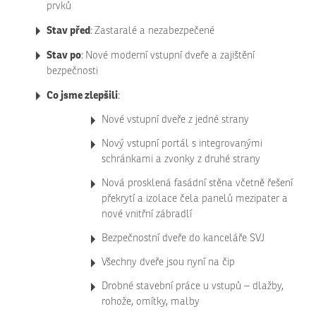
prvků
Stav před
:
Zastaralé a nezabezpečené
Stav po
:
Nové moderní vstupní dveře a zajištění
bezpečnosti
Co jsme zlepšili
:
Nové vstupní dveře z jedné strany
Nový vstupní portál s integrovanými
schránkami a zvonky z druhé strany
Nová prosklená fasádní stěna včetně řešení
překrytí a izolace čela panelů mezipater a
nové vnitřní zábradlí
Bezpečnostní dveře do kanceláře SVJ
Všechny dveře jsou nyní na čip
Drobné stavební práce u vstupů – dlažby,
rohože, omítky, malby