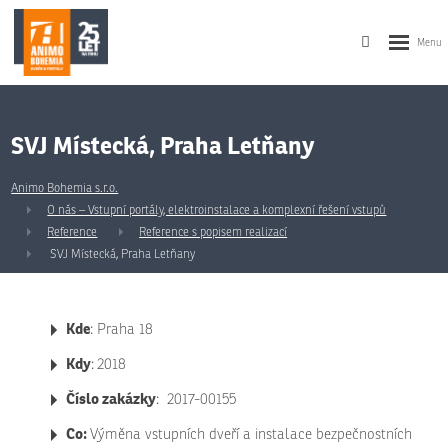
SVJ Místecká, Praha Letňany
Animo Bohemia s.r.o.
O nás – Vstupní portály, elektroinstalace a komplexní řešení vstupů
Reference
Reference s popisem realizací
SVJ Místecká, Praha Letňany
Kde
: Praha 18
Kdy
:
2018
Číslo zakázky
: 2017-00155
Co:
Výměna vstupních dveří a instalace bezpečnostních