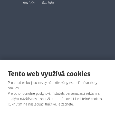
Tento web využívá cookies
Pro chod webu jsou nezbytně aktivovány esenciální soubory
cookies.
Pro plnohodnotné poskytování služeb, personalizaci reklam a
© Animo Bohemia s.r.o., 2026, vytvořila eBRÁNA s.r.o.
analýzu návštěvnosti jsou však nutné povolit i volitelné cookies.
Mapa stránek
|
Podmínky použití
|
Zásady ochrany osobních údajů
Kliknutím na následující tlačítko, je zapnete.