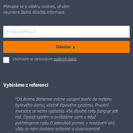
Přihlaste se k odběru novinek, ať vám
neunikne žádná důležitá informace.
Odeslat
Souhlasím se zpracováním
osobních údajů
.
Formulář
se
nepodařilo
odeslat.
Vybíráme z referencí
"Od Animo Bohemia máme vstupní dveře do našeho
bytového domu, včetně čipového systému. Prvotní
investice se velmi vyplatila. Vše dlouhé roky funguje jak
má. Čipový systém si ovládáme sami a když
potřebujeme radu či jakoukoli pomoc v nastavení atd.
vždy se nám dostane ochotné a stoprocentně