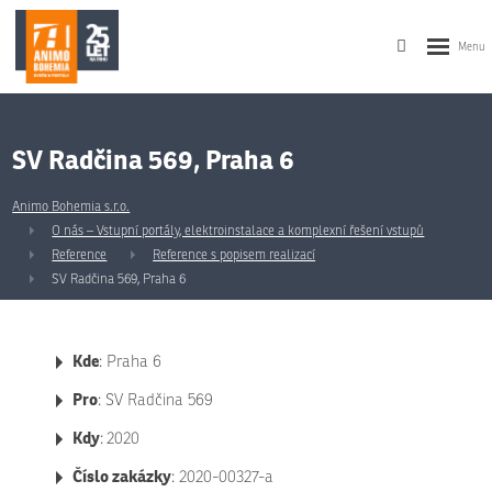
SV Radčina 569, Praha 6
Animo Bohemia s.r.o.
O nás – Vstupní portály, elektroinstalace a komplexní řešení vstupů
Reference
Reference s popisem realizací
SV Radčina 569, Praha 6
Kde
: Praha 6
Pro
: SV Radčina 569
Kdy
:
2020
Číslo zakázky
: 2020-00327-a