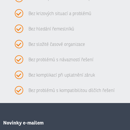
Bez krizových situací a problémů
Bez hledání řemeslníků
Bez složité časové organizace
Bez problémů s návazností řešení
Bez komplikací při uplatnění záruk
Bez problémů s kompatibilitou dílčích řešení
Novinky e-mailem