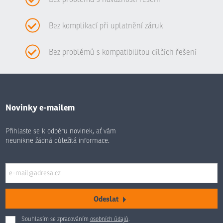
Bez komplikací při uplatnění záruk
Bez problémů s kompatibilitou dílčích řešení
Novinky e-mailem
Přihlaste se k odběru novinek, ať vám
neunikne žádná důležitá informace.
Odeslat
Souhlasím se zpracováním
osobních údajů
.