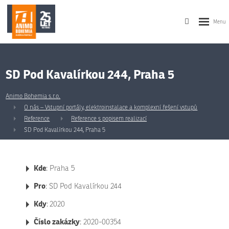
SD Pod Kavalírkou 244, Praha 5
Animo Bohemia s.r.o.
O nás – Vstupní portály, elektroinstalace a komplexní řešení vstupů
Reference
Reference s popisem realizací
SD Pod Kavalírkou 244, Praha 5
Kde
: Praha 5
Pro
: SD Pod Kavalírkou 244
Kdy
:
2020
Číslo zakázky
: 2020-00354