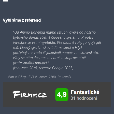
Formulář
se
nepodařilo
odeslat.
Vybíráme z referencí
"Od Animo Bohemia máme vstupní dveře do našeho
bytového domu, včetně čipového systému. Prvotní
investice se velmi vyplatila. Vše dlouhé roky funguje jak
má. Čipový systém si ovládáme sami a když
potřebujeme radu či jakoukoli pomoc v nastavení atd.
vždy se nám dostane ochotné a stoprocentně
profesionální pomoci."
(realizace 2018, recenze Google 2025)
Martin Přibyl, SVJ V Jamce 2380, Rakovník