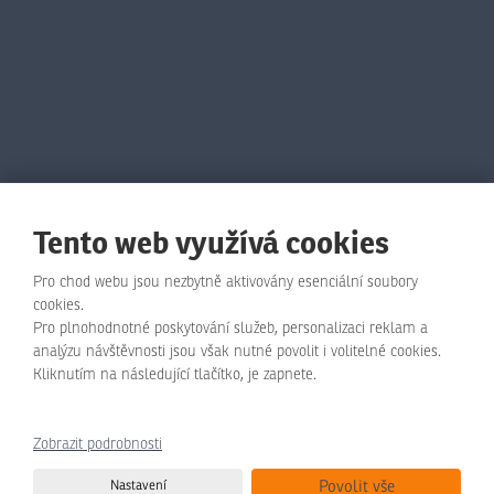
Tento web využívá cookies
Pro chod webu jsou nezbytně aktivovány esenciální soubory
cookies.
Pro plnohodnotné poskytování služeb, personalizaci reklam a
© Animo Bohemia s.r.o., 2026, vytvořila eBRÁNA s.r.o.
analýzu návštěvnosti jsou však nutné povolit i volitelné cookies.
Kliknutím na následující tlačítko, je zapnete.
Mapa stránek
|
Podmínky použití
|
Zásady ochrany osobních údajů
Zobrazit podrobnosti
Tento web je chráněn pomocí Google ReCAPTCHA a platí pro něj
Nastavení
Povolit vše
zásady ochrany osobních údajů
a
smluvní podmínky
společnosti Google.