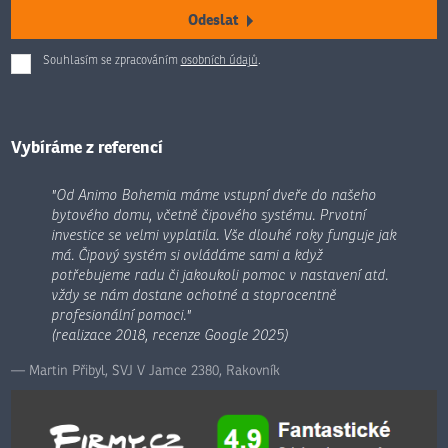
Odeslat
Souhlasím se zpracováním
osobních údajů
.
Formulář
se
nepodařilo
odeslat.
Vybíráme z referencí
"Od Animo Bohemia máme vstupní dveře do našeho
bytového domu, včetně čipového systému. Prvotní
investice se velmi vyplatila. Vše dlouhé roky funguje jak
má. Čipový systém si ovládáme sami a když
potřebujeme radu či jakoukoli pomoc v nastavení atd.
vždy se nám dostane ochotné a stoprocentně
profesionální pomoci."
(realizace 2018, recenze Google 2025)
Martin Přibyl, SVJ V Jamce 2380, Rakovník