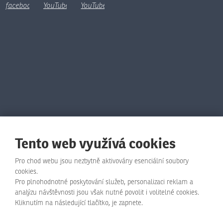
Tento web využívá cookies
Pro chod webu jsou nezbytně aktivovány esenciální soubory
cookies.
Pro plnohodnotné poskytování služeb, personalizaci reklam a
© Animo Bohemia s.r.o., 2026, vytvořila eBRÁNA s.r.o.
analýzu návštěvnosti jsou však nutné povolit i volitelné cookies.
Kliknutím na následující tlačítko, je zapnete.
Mapa stránek
|
Podmínky použití
|
Zásady ochrany osobních údajů