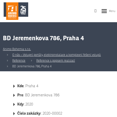
BD Jeremenkova 786, Praha 4
Animo Bohemia s.r.o.
O nás – Vstupní portály, elektroinstalace a komplexní řešení vstupů
Reference
Reference s popisem realizací
BD Jeremenkova 786, Praha 4
Kde
: Praha 4
Pro
: BD Jeremenkova 786
Kdy
:
2020
Číslo zakázky
: 2020-00002