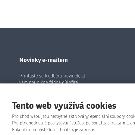
Novinky e-mailem
Přihlaste se k odběru novinek, ať
vám neunikne žádná důležitá
informace.
Tento web využívá cookies
Odeslat
Pro chod webu jsou nezbytně aktivovány esenciální soubory cook
Pro plnohodnotné poskytování služeb, personalizaci reklam a anal
Souhlasím se zpracováním
osobních údajů
.
Formulář
Kliknutím na následující tlačítko, je zapnete.