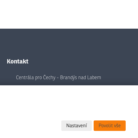
Kontakt
Centrála pro Čechy - Brandýs nad Labem
Centrála pro Moravu a Vysočinu - Brno
Info linka:
810 888 810
info@animobohemia.cz
Regionální servisní střediska
Nastavení
Povolit vše