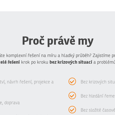
Proč právě my
te komplexní řešení na míru a hladký průběh? Zajistíme p
celé řešení
bez krizových situací
krok po kroku
a problémů
í, návrh řešení, projekce a
Bez krizových sit
Bez hledání řeme
e, doprava
Bez složité časov