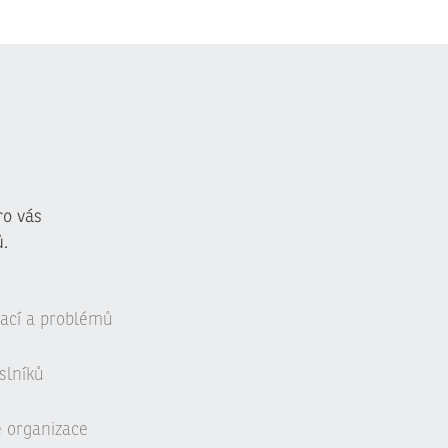
ro vás
.
uací a problémů
slníků
é organizace