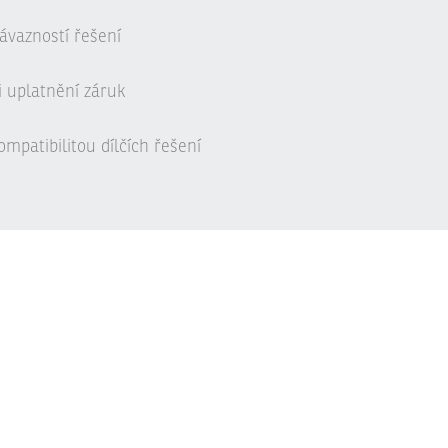
ávazností řešení
i uplatnění záruk
mpatibilitou dílčích řešení