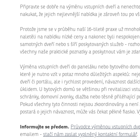
Připravte se dobře na výměnu vstupních dveří a nenechte 
nakukat, že jejich nejlevnější nabídka je zároveň tou po v
Protože jsme se v průběhu naší 16-tileté praxe už mnohokrá
naletěli na nabídku nízké ceny a nakonec byli nespokojeni 
samotných dveří nebo s šíří poskytovaných služeb - rozh
všechny naše praktické poznatky a poskytnout vám je zda
Výměna vstupních dveří do paneláku nebo bytového domu j
které je nutno vzít v potaz mnoho důležitých aspektů: ne
dveří či portálu, ale i rychlost provedení, návaznost další
úklidem. U bytových domů se většinou při revitalizaci vs
schránky, domovní zvonky, dlažba nebo těsně přiléhající 
Pokud všechny tyto činnosti nejsou zkoordinovány a není z
postará o jejich návaznost, může vás čekat pěkné fiasko. 
Informujte se předem.
Průvodce výměnou vstupních dve
emailem -
stačí nám zaslat vyplněný kontaktní formulář
.