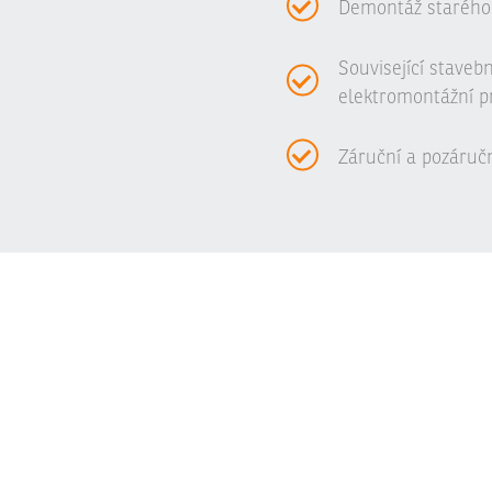
Demontáž starého
Související staveb
elektromontážní p
Záruční a pozáručn