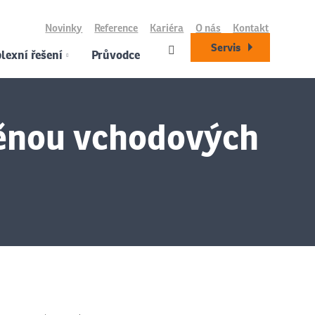
Novinky
Reference
Kariéra
O nás
Kontakt
Servis
exní řešení
Průvodce
měnou vchodových