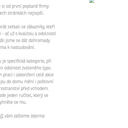
si od první poptané firmy
šech stránkách nejlepší.
t setkali se zákazníky, kteří
- ať už s kvalitou a odolností
odli jsme se dát dohromady
rma k nastudování.
e specifická kategorie, při
jen odolnost zvoleného typu
ch prací i zakončení celé akce
tupu do domu mění i poštovní
prostranství před vchodem.
de jeden ručitel, který se
Vyhněte se mu.
ří
vám zašleme zdarma