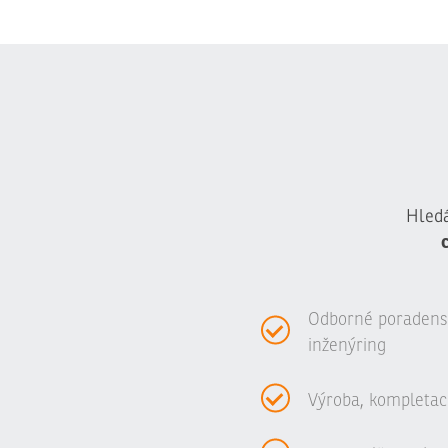
Hledá
Odborné poradenstv
inženýring
Výroba, kompletac