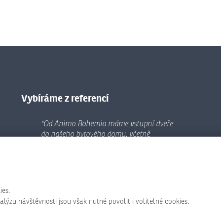
Vybíráme z referencí
"Od Animo Bohemia máme vstupní dveře
do našeho bytového domu, včetně
čipového systému. Prvotní investice se
velmi vyplatila. Vše dlouhé roky funguje
jak má. Čipový systém si ovládáme sami a
když potřebujeme radu či jakoukoli pomoc
v nastavení atd. vždy se nám dostane
ies.
ochotné a stoprocentně profesionální
ýzu návštěvnosti jsou však nutné povolit i volitelné cookies.
pomoci."
(realizace 2018, recenze Google 2025)