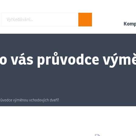
Hledat
Kompl
pro vás průvodce vý
 průvodce výměnou vchodových dveří!