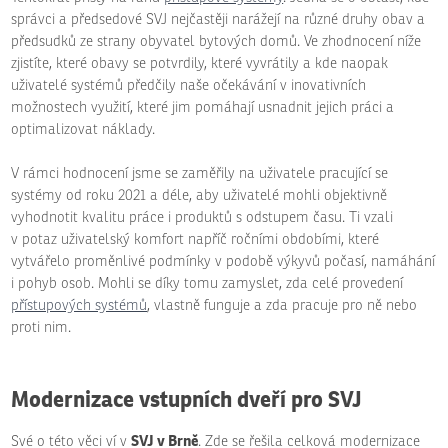
správci a předsedové SVJ nejčastěji narážejí na různé druhy obav a
předsudků ze strany obyvatel bytových domů. Ve zhodnocení níže
zjistíte, které obavy se potvrdily, které vyvrátily a kde naopak
uživatelé systémů předčily naše očekávání v inovativních
možnostech využití, které jim pomáhají usnadnit jejich práci a
optimalizovat náklady.
V rámci hodnocení jsme se zaměřily na uživatele pracující se
systémy od roku 2021 a déle, aby uživatelé mohli objektivně
vyhodnotit kvalitu práce i produktů s odstupem času. Ti vzali
v potaz uživatelský komfort napříč ročními obdobími, které
vytvářelo proměnlivé podmínky v podobě výkyvů počasí, namáhání
i pohyb osob. Mohli se díky tomu zamyslet, zda celé provedení
přístupových systémů
, vlastně funguje a zda pracuje pro ně nebo
proti nim.
Modernizace vstupních dveří pro SVJ
SVJ v Brně
Své o této věci ví v
. Zde se řešila celková modernizace