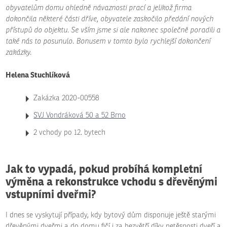
obyvatelům domu ohledně návaznosti prací a jelikož firma
dokončila některé části dříve, obyvatele zaskočilo předání nových
přístupů do objektu. Se vším jsme si ale nakonec společně poradili a
také nás to posunulo. Bonusem v tomto bylo rychlejší dokončení
zakázky.
Helena Stuchlíková
Zakázka 2020-00558
SVJ Vondráková 50 a 52 Brno
2 vchody po 12. bytech
Jak to vypadá, pokud probíhá kompletní
výměna a rekonstrukce vchodu s dřevěnými
vstupními dveřmi?
I dnes se vyskytují případy, kdy bytový dům disponuje ještě starými
dřevěnými dveřmi a do domu fičí i za bezvětří díky netěsnosti dveří a