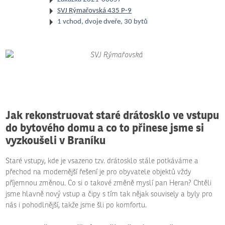
SVJ Rýmařovská 435 P-9
1 vchod, dvoje dveře, 30 bytů
Jak rekonstruovat staré drátosklo ve vstupu
do bytového domu a co to přinese jsme si
vyzkoušeli v Braníku
Staré vstupy, kde je vsazeno tzv. drátosklo stále potkáváme a
přechod na modernější řešení je pro obyvatele objektů vždy
příjemnou změnou. Co si o takové změně myslí pan Heran? Chtěli
jsme hlavně nový vstup a čipy s tím tak nějak souvisely a byly pro
nás i pohodlnější, takže jsme šli po komfortu.