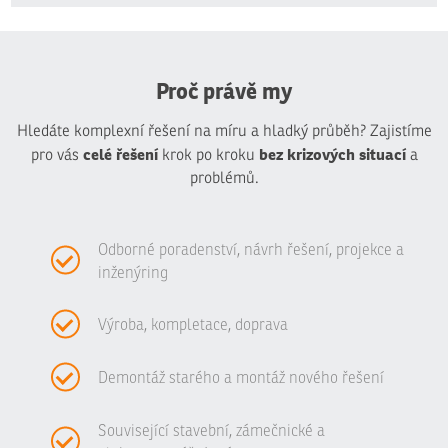
se
nepodařilo
odeslat.
Proč právě my
Hledáte komplexní řešení na míru a hladký průběh? Zajistíme
celé řešení
bez krizových situací
pro vás
krok po kroku
a
problémů.
Odborné poradenství, návrh řešení, projekce a
inženýring
Výroba, kompletace, doprava
Demontáž starého a montáž nového řešení
Související stavební, zámečnické a