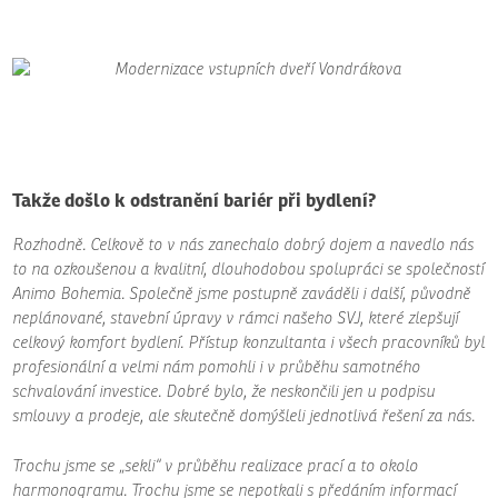
Takže došlo k odstranění bariér při bydlení?
Rozhodně. Celkově to v nás zanechalo dobrý dojem a navedlo nás
to na ozkoušenou a kvalitní, dlouhodobou spolupráci se společností
Animo Bohemia. Společně jsme postupně zaváděli i další, původně
neplánované, stavební úpravy v rámci našeho SVJ, které zlepšují
celkový komfort bydlení. Přístup konzultanta i všech pracovníků byl
profesionální a velmi nám pomohli i v průběhu samotného
schvalování investice. Dobré bylo, že neskončili jen u podpisu
smlouvy a prodeje, ale skutečně domýšleli jednotlivá řešení za nás.
Trochu jsme se „sekli“ v průběhu realizace prací a to okolo
harmonogramu. Trochu jsme se nepotkali s předáním informací