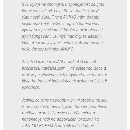
SVJ. Byli jsme spokojeni a spokojenost zaujala
lidi ze sousedství. Povedlo se tak designově
sladit celý blok. Firma ANIMO nám dodala
nejkomplexnější řešení a oproti konkurenci
vynikala v práci i povědomím o produktech i
jejich fungování. Levnější nabídky se ukázali
jako přeprodejci, kteří nedokázali zodpovídat
naše dotazy tak jako ANIMO.
Abych si firmu prověřil a udělal si vlastní
představu navštívil jsem i jiné velké realizace a
ptal se po zkušenostech obyvatel a velmi se mi
líbilo hodnocení lidí i výsledek práce na SVJ o 5
vchodech.
Jediné, co jsme nezvládli v první etapě a museli
jsme to doinstalovávat, jsou domovní zvonková
tlačítka, protože jsme je nechtěli měnit a
nakonec je rádi na doporučení pracovníka
z ANIMO BOHEMIA dořešili individuálně.