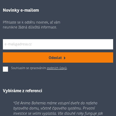
Novinky e-mailem
Přihlaste se k odběru novinek, ať vám
neunikne žádná důležitá informace.
Odeslat
Souhlasím se zpracováním
osobních údajů
.
Formulář
se
nepodařilo
odeslat.
Vybíráme z referencí
"Od Animo Bohemia máme vstupní dveře do našeho
bytového domu, včetně čipového systému. Prvotní
investice se velmi vyplatila. Vše dlouhé roky funguje jak