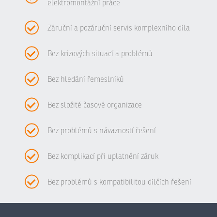
elektromontážní práce
Záruční a pozáruční servis komplexního díla
Bez krizových situací a problémů
Bez hledání řemeslníků
Bez složité časové organizace
Bez problémů s návazností řešení
Bez komplikací při uplatnění záruk
Bez problémů s kompatibilitou dílčích řešení