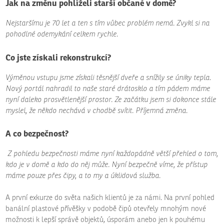
Jak na změnu pohlíželi starší občané v domě?
Nejstaršímu je 70 let a ten s tím vůbec problém nemá. Zvykl si na
pohodlné odemykání celkem rychle.
Co jste získali rekonstrukcí?
Výměnou vstupu jsme získali těsnější dveře a snížily se úniky tepla.
Nový portál nahradil to naše staré drátosklo a tím pádem máme
nyní daleko prosvětlenější prostor. Ze začátku jsem si dokonce stále
myslel, že někdo nechává v chodbě svítit. Příjemná změna.
A co bezpečnost?
Z pohledu bezpečnosti máme nyní každopádně větší přehled o tom,
kdo je v domě a kdo do něj může. Nyní bezpečně víme, že přístup
máme pouze přes čipy, a to my a úklidová služba.
A první exkurze do světa našich klientů je za námi. Na první pohled
banální plastové přívěšky v podobě čipů otevřely mnohým nové
možnosti k lepší správě objektů, úsporám anebo jen k pouhému