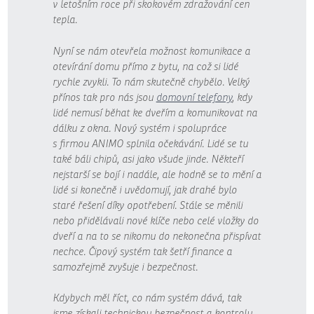
v letošním roce při skokovém zdražování cen
tepla.
Nyní se nám otevřela možnost komunikace a
otevírání domu přímo z bytu, na což si lidé
rychle zvykli. To nám skutečně chybělo. Velký
přínos tak pro nás jsou
domovní telefony
, kdy
lidé nemusí běhat ke dveřím a komunikovat na
dálku z okna. Nový systém i spolupráce
s firmou ANIMO splnila očekávání. Lidé se tu
také báli chipů, asi jako všude jinde. Někteří
nejstarší se bojí i nadále, ale hodně se to mění a
lidé si konečně i uvědomují, jak drahé bylo
staré řešení díky opotřebení. Stále se měnili
nebo přidělávali nové klíče nebo celé vložky do
dveří a na to se nikomu do nekonečna přispívat
nechce. Čipový systém tak šetří finance a
samozřejmě zvyšuje i bezpečnost.
Kdybych měl říct, co nám systém dává, tak
jsme získali technickou bezpečnost a kontrolu