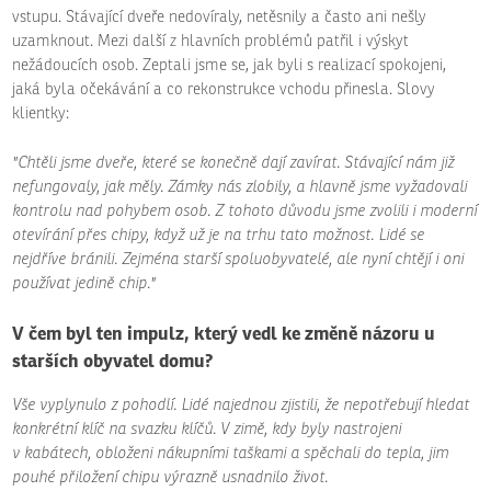
vstupu. Stávající dveře nedovíraly, netěsnily a často ani nešly
uzamknout. Mezi další z hlavních problémů patřil i výskyt
nežádoucích osob. Zeptali jsme se, jak byli s realizací spokojeni,
jaká byla očekávání a co rekonstrukce vchodu přinesla. Slovy
klientky:
"Chtěli jsme dveře, které se konečně dají zavírat. Stávající nám již
nefungovaly, jak měly. Zámky nás zlobily, a hlavně jsme vyžadovali
kontrolu nad pohybem osob. Z tohoto důvodu jsme zvolili i moderní
otevírání přes chipy, když už je na trhu tato možnost. Lidé se
nejdříve bránili. Zejména starší spoluobyvatelé, ale nyní chtějí i oni
používat jedině chip."
V čem byl ten impulz, který vedl ke změně názoru u
starších obyvatel domu?
Vše vyplynulo z pohodlí. Lidé najednou zjistili, že nepotřebují hledat
konkrétní klíč na svazku klíčů. V zimě, kdy byly nastrojeni
v kabátech, obloženi nákupními taškami a spěchali do tepla, jim
pouhé přiložení chipu výrazně usnadnilo život.