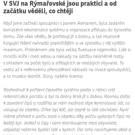
V SVJ na Rýmařovské jsou praktici a od
začátku věděli, co chtějí
Když jsme začínali spolupráci s panem Asmanem, byla zadáním
kompletní rekonstrukce systému a organizace přístupu do bytového
domu. Zde však věděli, že potřebují jít s dobou, a tak relativně
fungující řešení nahradili praktičtějším a ve výsledku z něj vytěžili
maximum. Problémem zde byla veliká fluktuace nájemníků. Lidé si
množili klíče i mezi sebou a náklady na údržbu neúměrně rostly
s ohledem na počet bytů a střídajících se nestálých obyvatel. To
vedlo až k neférovému přerozdělení nákladů na trvalé spolubydlící,
a to muselo skončit. Slovy našeho klienta:
Rozhodnutí k pořízení čipového systému padlo v rámci celé
rekonstrukce portálu a byl to dobry krok jít s dobou. Rovnou došlo
k zavedení čipů a rozšířila se nám možnost lépe kontrolovat lidi, co
vstupují do objektu. Dříve byl klíč, ale stejně to lidé obcházeli. Nyní
máme přehled o počtu osob v objektu díky počtu vydaných čipů na
každý byt. Jelikož si čipy i sami distribuujeme mezi obyvatele,
odpadají načerno bydlící lidé v bytech. Dle toho naceňujeme úklid a