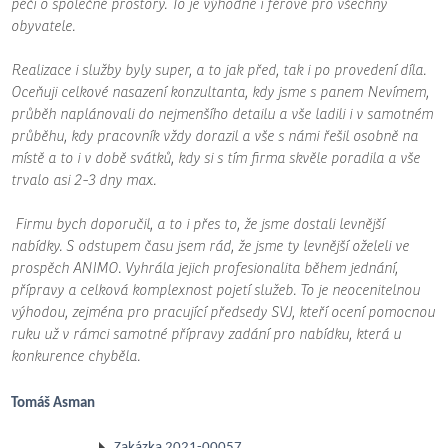
péči o společné prostory. To je výhodné i férové pro všechny
obyvatele.
Realizace i služby byly super, a to jak před, tak i po provedení díla.
Oceňuji celkové nasazení konzultanta, kdy jsme s panem Nevímem,
průběh naplánovali do nejmenšího detailu a vše ladili i v samotném
průběhu, kdy pracovník vždy dorazil a vše s námi řešil osobně na
místě a to i v době svátků, kdy si s tím firma skvěle poradila a vše
trvalo asi 2-3 dny max.
Firmu bych doporučil, a to i přes to, že jsme dostali levnější
nabídky. S odstupem času jsem rád, že jsme ty levnější oželeli ve
prospěch ANIMO. Vyhrála jejich profesionalita během jednání,
přípravy a celková komplexnost pojetí služeb. To je neocenitelnou
výhodou, zejména pro pracující předsedy SVJ, kteří ocení pomocnou
ruku už v rámci samotné přípravy zadání pro nabídku, která u
konkurence chyběla.
Tomáš Asman
Zakázka 2021-00057