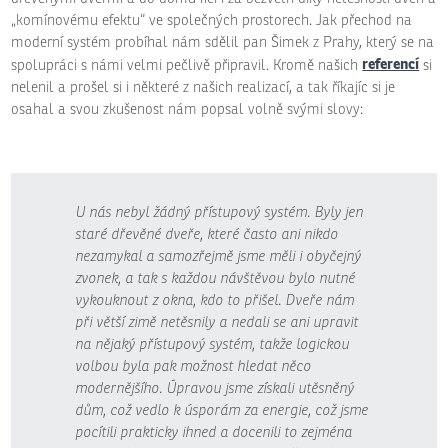
„komínovému efektu“ ve společných prostorech. Jak přechod na
moderní systém probíhal nám sdělil pan Šimek z Prahy, který se na
referencí
spolupráci s námi velmi pečlivě připravil. Kromě našich
si
nelenil a prošel si i některé z našich realizací, a tak říkajíc si je
osahal a svou zkušenost nám popsal volně svými slovy:
U nás nebyl žádný přístupový systém. Byly jen
staré dřevěné dveře, které často ani nikdo
nezamykal a samozřejmě jsme měli i obyčejný
zvonek, a tak s každou návštěvou bylo nutné
vykouknout z okna, kdo to přišel. Dveře nám
při větší zimě netěsnily a nedali se ani upravit
na nějaký přístupový systém, takže logickou
volbou byla pak možnost hledat něco
modernějšího. Úpravou jsme získali utěsněný
dům, což vedlo k úsporám za energie, což jsme
pocítili prakticky ihned a docenili to zejména