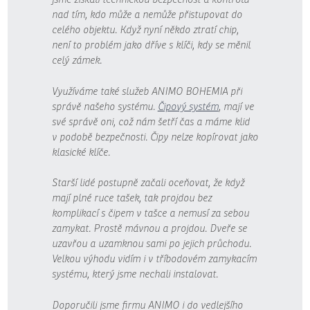
nad tím, kdo může a nemůže přistupovat do
celého objektu. Když nyní někdo ztratí chip,
není to problém jako dříve s klíči, kdy se měnil
celý zámek.
Využíváme také služeb ANIMO BOHEMIA při
správě našeho systému.
Čipový systém
, mají ve
své správě oni, což nám šetří čas a máme klid
v podobě bezpečnosti. Čipy nelze kopírovat jako
klasické klíče.
Starší lidé postupně začali oceňovat, že když
mají plné ruce tašek, tak projdou bez
komplikací s čipem v tašce a nemusí za sebou
zamykat. Prostě mávnou a projdou. Dveře se
uzavřou a uzamknou sami po jejich průchodu.
Velkou výhodu vidím i v tříbodovém zamykacím
systému, který jsme nechali instalovat.
Doporučili jsme firmu ANIMO i do vedlejšího