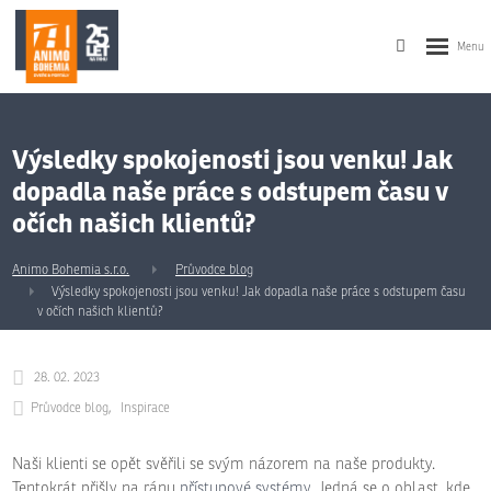
Výsledky spokojenosti jsou venku! Jak
dopadla naše práce s odstupem času v
očích našich klientů?
Animo Bohemia s.r.o.
Průvodce blog
Výsledky spokojenosti jsou venku! Jak dopadla naše práce s odstupem času
v očích našich klientů?
28. 02. 2023
Průvodce blog
Inspirace
Naši klienti se opět svěřili se svým názorem na naše produkty.
Tentokrát přišly na ránu
přístupové systémy
. Jedná se o oblast, kde