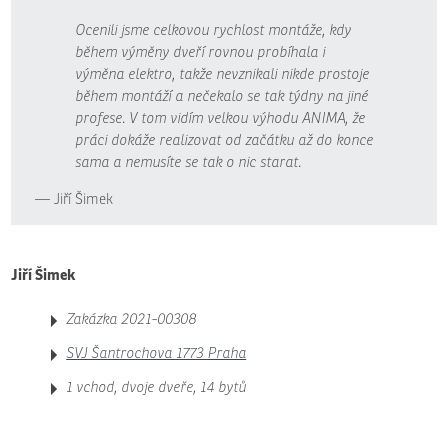
Ocenili jsme celkovou rychlost montáže, kdy
během výměny dveří rovnou probíhala i
výměna elektro, takže nevznikali nikde prostoje
během montáží a nečekalo se tak týdny na jiné
profese. V tom vidím velkou výhodu ANIMA, že
práci dokáže realizovat od začátku až do konce
sama a nemusíte se tak o nic starat.
Jiří Šimek
Jiří Šimek
Zakázka 2021-00308
SVJ Šantrochova 1773 Praha
1 vchod, dvoje dveře, 14 bytů