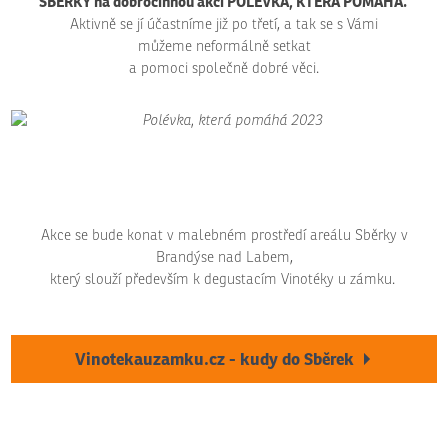
SBĚRKY na dobročinnou akci POLÉVKA, KTERÁ POMÁHÁ.
Aktivně se jí účastníme již po třetí, a tak se s Vámi
můžeme neformálně setkat
a pomoci společně dobré věci.
Akce se bude konat v malebném prostředí areálu Sběrky v
Brandýse nad Labem,
který slouží především k degustacím Vinotéky u zámku.
Vinotekauzamku.cz - kudy do Sběrek