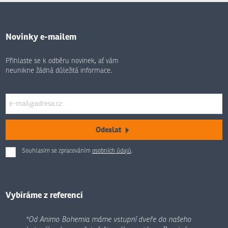
Novinky e-mailem
Přihlaste se k odběru novinek, ať vám
neunikne žádná důležitá informace.
Odeslat
Souhlasím se zpracováním
osobních údajů
.
Formulář
se
nepodařilo
odeslat.
Vybíráme z referencí
"Od Animo Bohemia máme vstupní dveře do našeho