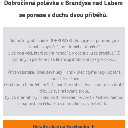
Dobročinná polévka v Brandýse nad Labem
se ponese v duchu dvou příběhů.
Dobročinný obchůdek DOBROMYSL: Funguje na principu „pro
jednoho zbytečné, pro druhého užitečné“.
Lidé nosí věci, které se jim nehodí a v obchůdku se prodávají. Z
vybraných peněz se pak financují drobné projekty v okolí...
Příběh Honzíka: Dnes devítiletý Honzík před čtyřmi lety úspěšně
porazil leukémii.
Osud tomu bohužel chtěl, že namísto toho, aby nastoupil do druhé
třídy ve své milované škole,
byl za dramatických okolností převezen na ARO v Motole. Nemoc
se naprosto nečekaně a s obrovskou razancí vrátila...
Detaily akce na Facebooku