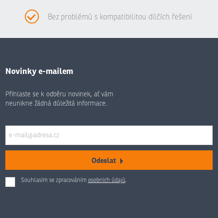
Bez problémů s kompatibilitou dílčích řešení
Novinky e-mailem
Přihlaste se k odběru novinek, ať vám
neunikne žádná důležitá informace.
Odeslat
Souhlasím se zpracováním
osobních údajů
.
Formulář
se
nepodařilo