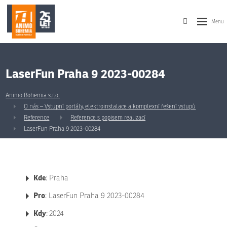
LaserFun Praha 9 2023-00284
Animo Bohemia s.r.o.
O nás – Vstupní portály, elektroinstalace a komplexní řešení vstupů
Reference
Reference s popisem realizací
LaserFun Praha 9 2023-00284
Kde
: Praha
Pro
: LaserFun Praha 9 2023-00284
Kdy
:
2024