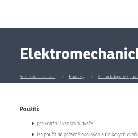
Elektromechanic
Animo Bohemia s.r.o.
Produkty
Animo kategorie - prod
Použití:
pro vnitřní i venkovní dveře
lze použít do požárně odolných a únikových dveří