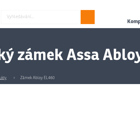
Hledat
Kompl
ký zámek Assa Ablo
ukty
Zámek Abloy EL460