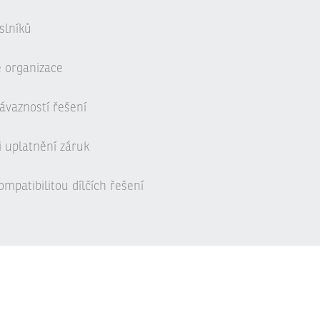
slníků
é organizace
ávazností řešení
i uplatnění záruk
mpatibilitou dílčích řešení