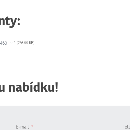
nty:
l460
pdf
276.99 KB
u nabídku!
E-mail
*
Tel