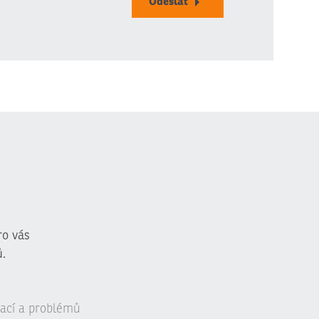
Odeslat
ro vás
.
uací a problémů