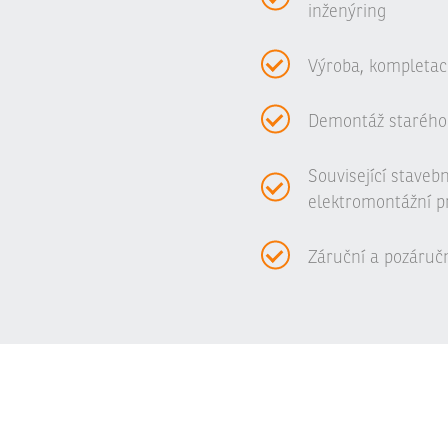
inženýring
Výroba, kompletac
Demontáž starého
Související staveb
elektromontážní p
Záruční a pozáručn