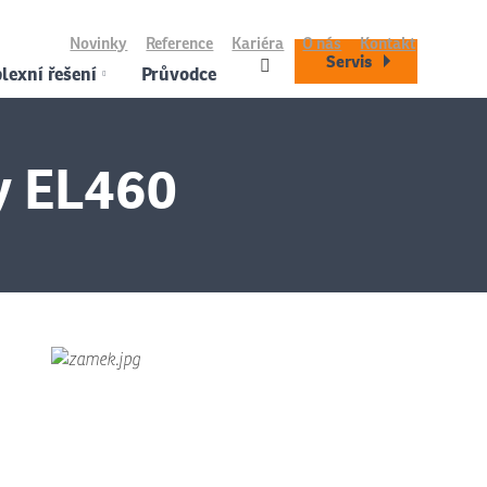
Novinky
Reference
Kariéra
O nás
Kontakt
Servis
exní řešení
Průvodce
y EL460