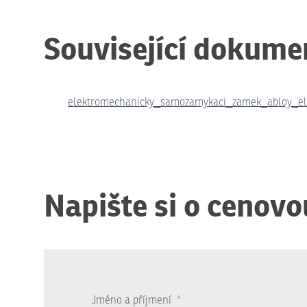
Související dokume
elektromechanicky_samozamykaci_zamek_abloy_e
Napište si o cenovo
Jméno a příjmení
*