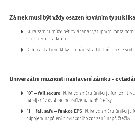
Zámek musí být vždy osazen kováním typu klik
Klika zámků může být ovládána výstupním kontaktem ze 
senzorem - radarem
Dělený čtyřhran kliky - možnost volitelné funkce vnitřn
Univerzální možnosti nastavení zámku - ovládá
“0“ – fail secure:
klika ve směru úniku je funkční trval
napájení z ovládacího zařízení, např. čtečky
“1“- fail safe – funkce EPS:
klika ve směru úniku je fu
odpojení napájení z ovládacího zařízení, např. čtečky