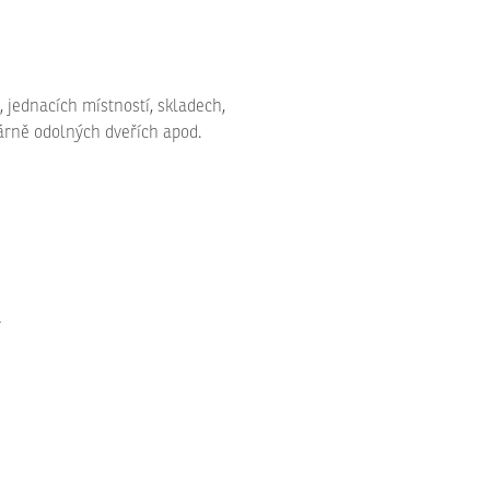
, jednacích místností, skladech,
árně odolných dveřích apod.
í