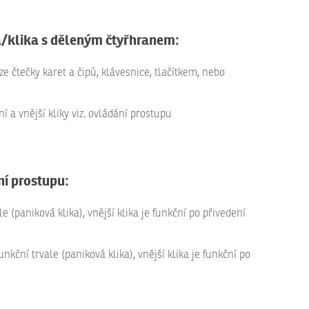
a/klika s děleným čtyřhranem:
čtečky karet a čipů, klávesnice, tlačítkem, nebo
í a vnější kliky viz. ovládání prostupu
ní prostupu:
e (paniková klika), vnější klika je funkční po přivedení
nkční trvale (paniková klika), vnější klika je funkční po