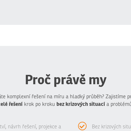
Proč právě my
te komplexní řešení na míru a hladký průběh? Zajistíme p
celé řešení
bez krizových situací
krok po kroku
a problémů
í, návrh řešení, projekce a
Bez krizových sit