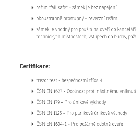
režim "fail safe" - zámek je bez napájení
oboustranně prostupný - reverzní režim
zámek je vhodný pro použití na dveří do kanceláří
technických místnostech, vstupech do budov, pož
Certifikace:
trezor test - bezpečnostní třída 4
ČSN EN 1627 - Odolnost proti násilnému vniknut
ČSN EN 179 - Pro únikové východy
ČSN EN 1125 - Pro panikové únikové východy
ČSN EN 1634-1 - Pro požárně odolné dveře