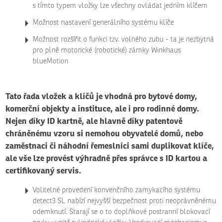
s tímto typem vložky lze všechny ovládat jedním klíčem
Možnost nastavení generálního systému klíče
Možnost rozšířit o funkci tzv. volného zubu - ta je nezbytná
pro plně motorické (robotické) zámky Winkhaus
blueMotion
Tato řada vložek a klíčů je vhodná pro bytové domy,
komerční objekty a instituce, ale i pro rodinné domy.
Nejen díky ID kartně, ale hlavně díky patentově
chráněnému vzoru si nemohou obyvatelé domů, nebo
zaměstnaci či náhodní řemeslníci sami duplikovat klíče,
ale vše lze provést výhradně přes správce s ID kartou a
certifikovaný servis.
Voli­telné pro­ve­dení kon­venčního zamyka­cího sys­tému
detect3 SL nabízí nejvyšší bezpečnost proti neo­právněnému
odemk­nutí. Sta­rají se o to doplňkové post­ranní blokovací