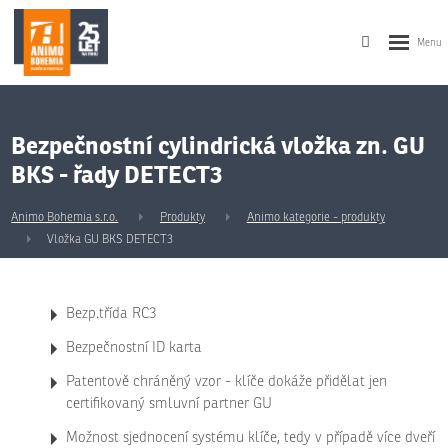
Bezpečnostní cylindrická vložka zn. GU
BKS - řady DETECT3
Animo Bohemia s.r.o.
Produkty
Animo kategorie - produkty
Vložka GU BKS DETECT3
Bezp.třída RC3
Bezpečnostní ID karta
Patentově chráněný vzor - klíče dokáže přidělat jen
certifikovaný smluvní partner GU
Možnost sjednocení systému klíče, tedy v případě více dveří