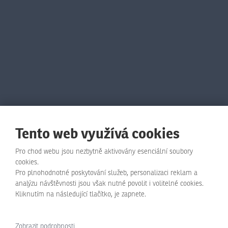
Tento web využívá cookies
Pro chod webu jsou nezbytně aktivovány esenciální soubory
cookies.
Pro plnohodnotné poskytování služeb, personalizaci reklam a
© Animo Bohemia s.r.o., 2026, vytvořila eBRÁNA s.r.o.
analýzu návštěvnosti jsou však nutné povolit i volitelné cookies.
Kliknutím na následující tlačítko, je zapnete.
Mapa stránek
|
Podmínky použití
|
Zásady ochrany osobních údajů
Zobrazit podrobnosti