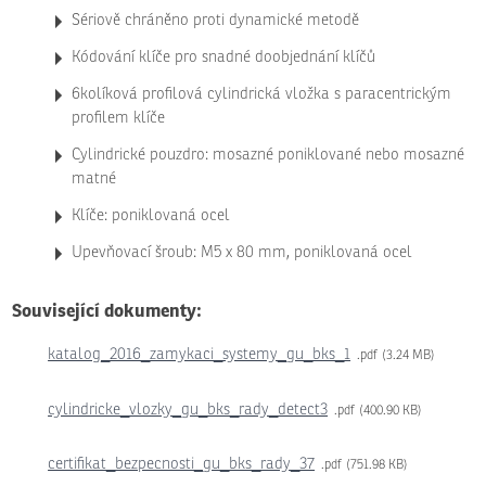
Sériově chráněno proti dyna­mické metodě
Kódování klíče pro snadné doobjednání klíčů
6kolíková pro­filová cylindrická vložka s para­cen­trickým
pro­filem klíče
Cylindrické pouzdro: mosazné poniklované nebo mosazné
matné
Klíče: poniklovaná ocel
Upevňovací šroub: M5 x 80 mm, poniklovaná ocel
Související dokumenty:
katalog_2016_zamykaci_systemy_gu_bks_1
pdf
3.24 MB
cylindricke_vlozky_gu_bks_rady_detect3
pdf
400.90 KB
certifikat_bezpecnosti_gu_bks_rady_37
pdf
751.98 KB