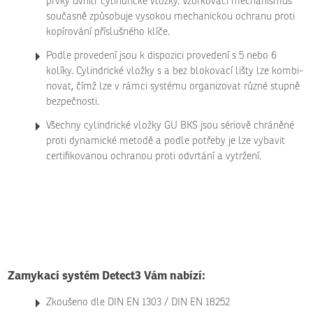
prvky uvnitř cylindrické vložky. Vzorkovací mecha­nismus
současně způso­buje vysokou mecha­nickou ochranu proti
kopírování přís­lušného klíče.
Podle pro­ve­dení jsou k dispo­zici pro­ve­dení s 5 nebo 6
kolíky. Cylindrické vložky s a bez blokovací lišty lze kombi­
novat, čímž lze v rámci sys­tému orga­nizovat různé stupně
bezpečnosti.
Všechny cylindrické vložky GU BKS jsou sériově chráněné
proti dyna­mické metodě a podle potřeby je lze vybavit
cer­ti­fik­ovanou ochranou proti odvrtání a vytržení.
Zamykací systém Detect3 Vám nabízí:
Zkoušeno dle DIN EN 1303 / DIN EN 18252