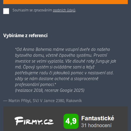
Souhlasím se zpracováním
osobních údajů
.
Formulář
se
nepodařilo
odeslat.
Vybíráme z referencí
"Od Animo Bohemia máme vstupní dveře do našeho
bytového domu, včetně čipového systému. Prvotní
investice se velmi vyplatila. Vše dlouhé roky funguje jak
má. Čipový systém si ovládáme sami a když
potřebujeme radu či jakoukoli pomoc v nastavení atd.
vždy se nám dostane ochotné a stoprocentně
profesionální pomoci."
(realizace 2018, recenze Google 2025)
Martin Přibyl, SVJ V Jamce 2380, Rakovník