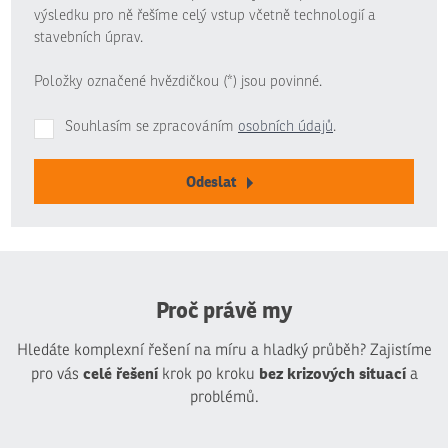
výsledku pro ně řešíme celý vstup včetně technologií a
stavebních úprav.
Položky označené hvězdičkou (*) jsou povinné.
Souhlasím se zpracováním
osobních údajů
.
Odeslat
Formulář
se
nepodařilo
odeslat.
Proč právě my
Hledáte komplexní řešení na míru a hladký průběh? Zajistíme
celé řešení
bez krizových situací
pro vás
krok po kroku
a
problémů.