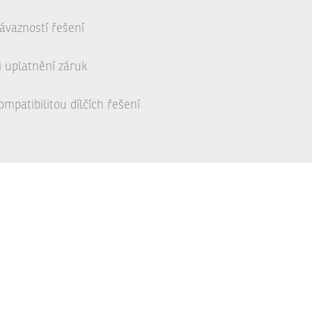
ávazností řešení
i uplatnění záruk
mpatibilitou dílčích řešení