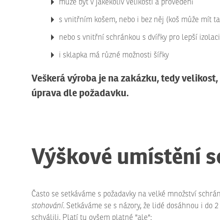
může být v jakékoliv velikosti a provedení
s vnitřním košem, nebo i bez něj (koš může mít 
nebo s vnitřní schránkou s dvířky pro lepší izola
i sklapka má různé možnosti šířky
Veškerá výroba je na zakázku, tedy velikost
úprava dle požadavku.
Výškové umístění s
Často se setkáváme s požadavky na velké množství schr
stohování.
Setkáváme se s názory, že lidé dosáhnou i do 2 
schválili. Platí tu ovšem platné "ale":