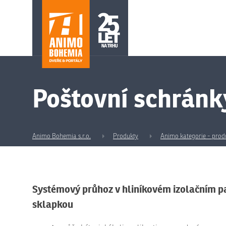
Poštovní schránk
Animo Bohemia s.r.o.
Produkty
Animo kategorie - prod
Systémový průhoz v hliníkovém izolačním pa
sklapkou