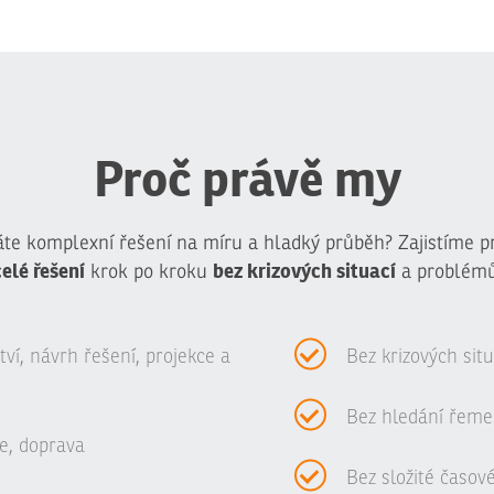
Proč právě my
te komplexní řešení na míru a hladký průběh? Zajistíme p
celé řešení
bez krizových situací
krok po kroku
a problémů
í, návrh řešení, projekce a
Bez krizových sit
Bez hledání řeme
e, doprava
Bez složité časov