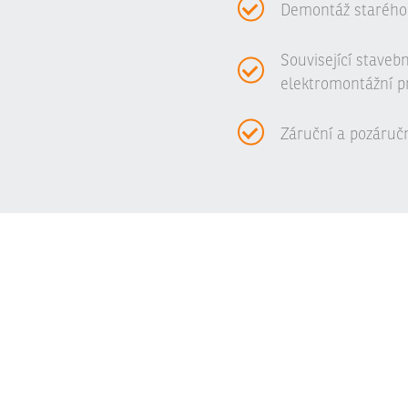
Demontáž starého
Související staveb
elektromontážní p
Záruční a pozáručn