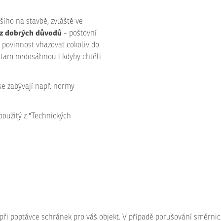
šího na stavbě, zvláště ve
 z dobrých důvodů
- poštovní
 povinnost vhazovat cokoliv do
 tam nedosáhnou i kdyby chtěli
e zabývají např. normy
použitý z "Technických
při poptávce schránek pro váš objekt. V případě porušování směrnic