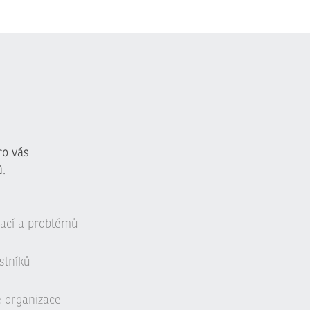
ro vás
.
uací a problémů
slníků
é organizace