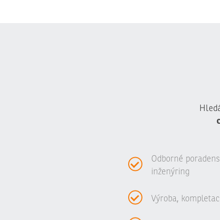
Hledá
Odborné poradenstv
inženýring
Výroba, kompletac