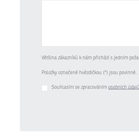
Většina zákazníků k nám přichází s jedním poža
Položky označené hvězdičkou (*) jsou povinné.
Souhlasím se zpracováním
osobních údaj
Formulář
se
nepodařilo
odeslat.