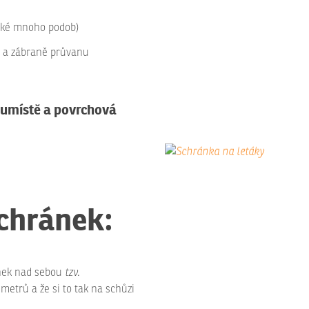
také mnoho podob)
ci a zábraně průvanu
, umístě a povrchová
chránek:
ánek nad sebou
tzv.
metrů a že si to tak na schůzi