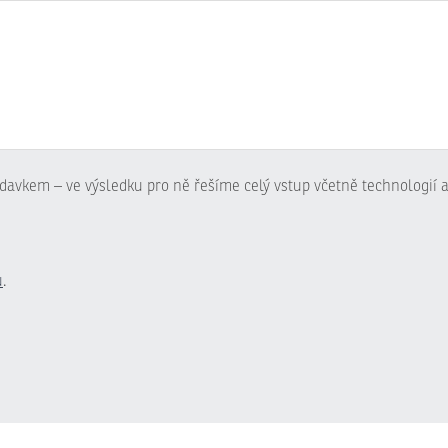
davkem – ve výsledku pro ně řešíme celý vstup včetně technologií a
ů
.