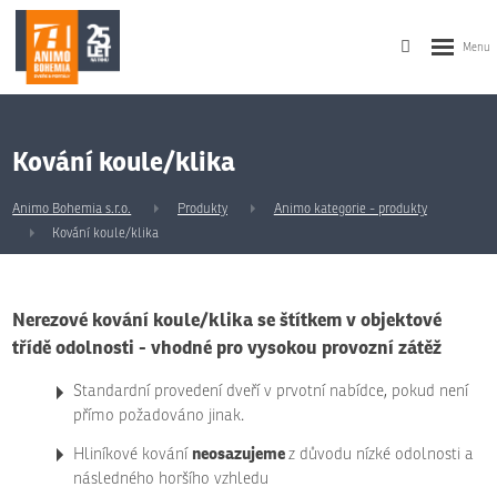
Kování koule/klika
Animo Bohemia s.r.o.
Produkty
Animo kategorie - produkty
Kování koule/klika
Nerezové kování koule/klika se štítkem v objektové
třídě odolnosti - vhodné pro vysokou provozní zátěž
Standardní provedení dveří v prvotní nabídce, pokud není
přímo požadováno jinak.
neosazujeme
Hliníkové kování
z důvodu nízké odolnosti a
následného horšího vzhledu