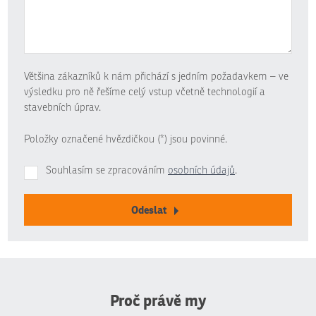
Většina zákazníků k nám přichází s jedním požadavkem – ve
výsledku pro ně řešíme celý vstup včetně technologií a
stavebních úprav.
Položky označené hvězdičkou (*) jsou povinné.
Souhlasím se zpracováním
osobních údajů
.
Odeslat
Formulář
se
nepodařilo
odeslat.
Proč právě my