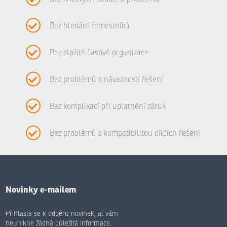
Bez hledání řemeslníků
Bez složité časové organizace
Bez problémů s návazností řešení
Bez komplikací při uplatnění záruk
Bez problémů s kompatibilitou dílčích řešení
Novinky e-mailem
Přihlaste se k odběru novinek, ať vám
neunikne žádná důležitá informace.