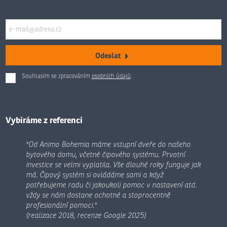
Odeslat
Souhlasím se zpracováním
osobních údajů
.
Formulář
se
nepodařilo
odeslat.
Vybíráme z referencí
"Od Animo Bohemia máme vstupní dveře do našeho
bytového domu, včetně čipového systému. Prvotní
investice se velmi vyplatila. Vše dlouhé roky funguje jak
má. Čipový systém si ovládáme sami a když
potřebujeme radu či jakoukoli pomoc v nastavení atd.
vždy se nám dostane ochotné a stoprocentně
profesionální pomoci."
(realizace 2018, recenze Google 2025)