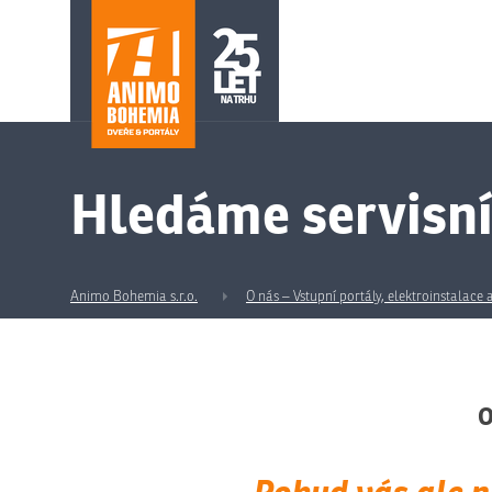
Hledáme servisní
Animo Bohemia s.r.o.
O nás – Vstupní portály, elektroinstalace
O
Pokud vás ale n