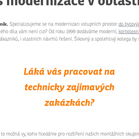
 modernizace v oblast
hnik.
Specializujeme se na modernizaci vstupních prostor
do bytov
ého díla vám není cizí? Od roku 1999 do
dáváme moderní,
komplexn
kazníků, i vlastních návrhů řešení. Šikovný a spolehlivý kolega by
Láká vás pracovat na
technicky zajímavých
zakázkách?
 to možná vy, koho hledáme pro rozšíření našich montážních skupin! 