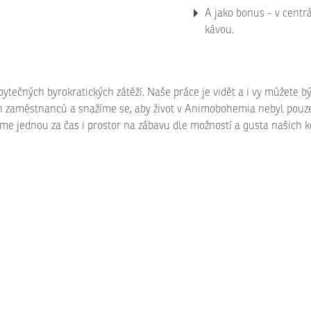
A jako bonus - v centr
kávou.
ytečných byrokratických zátěží. Naše práce je vidět a i vy můžete bý
ch zaměstnanců a snažíme se, aby život v Animobohemia nebyl pouze o 
me jednou za čas i prostor na zábavu dle možností a gusta našich k