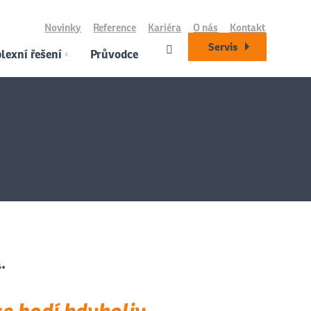
Novinky
Reference
Kariéra
O nás
Kontakt
Servis
exní řešení
Průvodce
.
e hodí kdykoliv.