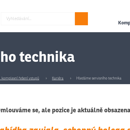
Hledat
Kompl
ho technika
 a komplexní řešení vstupů
Kariéra
Hledáme servisního technika
mlouváme se, ale pozice je aktuálně obsazena
abídka zaujala, schopný kolega s