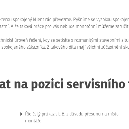
terou spokojený klient rád převezme. Pyšníme se vysokou spokojenos
lastní. A že taková práce pro vás nebude monotónní můžeme zaručit
hnická úroveň řešení, kdy se setkáte s rozmanitými stavebními situ
 spokojeného zákazníka. Z takového díla mají všichni zúčastnění sku
t na pozici servisního
Řidičský průkaz sk. B, z důvodu přesunu na místo
montáže.