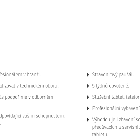
fesionálem v branži.
Stravenkový paušál.
alizovat v technickém oboru.
5 týdnů dovolené.
Vás podpoříme v odborném i
Služební tablet, telefon
Profesionální vybavení
dpovídající vašim schopnostem,
Výhodou je i zbavení s
.
předávacích a servisní
tabletu.