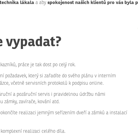
 technika lákala
spokojenost našich klientů pro vás byla 
a aby
e vypadat?
kazníků, práce je tak dost po celý rok.
í požadavek, který si zařadíte do svého plánu v interním
ázce, včetně servisních protokolů k podpisu online.
záruční a pozáruční servis i pravidelnou údržbu námi
ou zámky, zavírače, kování atd.
končíte realizaci jemným seřízením dveří a zámků a instalací
komplexní realizaci celého díla.