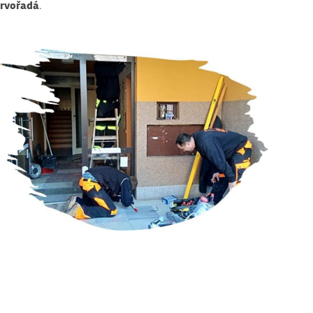
prvořadá
.