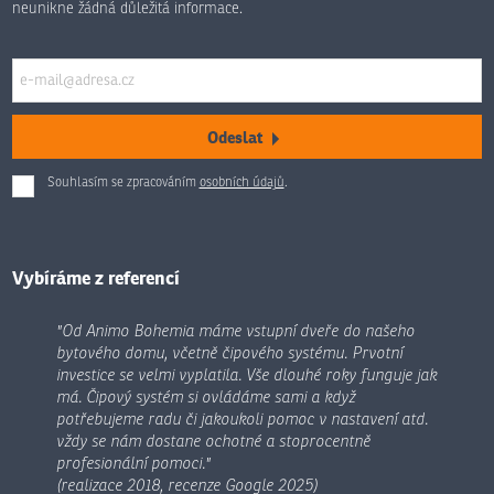
neunikne žádná důležitá informace.
Odeslat
Souhlasím se zpracováním
osobních údajů
.
Formulář
se
nepodařilo
odeslat.
Vybíráme z referencí
"Od Animo Bohemia máme vstupní dveře do našeho
bytového domu, včetně čipového systému. Prvotní
investice se velmi vyplatila. Vše dlouhé roky funguje jak
má. Čipový systém si ovládáme sami a když
potřebujeme radu či jakoukoli pomoc v nastavení atd.
vždy se nám dostane ochotné a stoprocentně
profesionální pomoci."
(realizace 2018, recenze Google 2025)