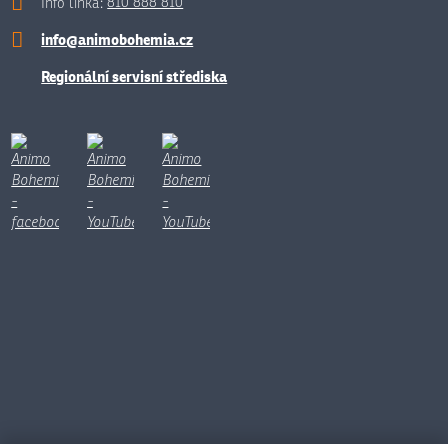
Info linka:
810 888 810
info@animobohemia.cz
Regionální servisní střediska