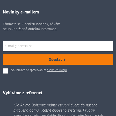
Novinky e-mailem
Přihlaste se k odběru novinek, ať vám
neunikne žádná důležitá informace.
Odeslat
Souhlasím se zpracováním
osobních údajů
.
Formulář
se
nepodařilo
odeslat.
Vybíráme z referencí
"Od Animo Bohemia máme vstupní dveře do našeho
bytového domu, včetně čipového systému. Prvotní
investice se velmi vyplatila. Vše dlouhé roky funguje jak