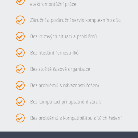
elektromontážní práce
Záruční a pozáruční servis komplexního díla
Bez krizových situací a problémů
Bez hledání řemeslníků
Bez složité časové organizace
Bez problémů s návazností řešení
Bez komplikací při uplatnění záruk
Bez problémů s kompatibilitou dílčích řešení