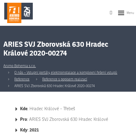
ARIES SVJ Zborovská 630 Hradec
Králové 2020-00274
Animo Bohemia s.r.o.
O nás – Vstupní portály, elektroinstalace a komplexní řešení vstupů
Reference
Reference s popisem realizací
ARIES SVJ Zborovská 630 Hradec Králové 2020-00274
Kde
: Hradec Králové - Třebeš
Pro
: ARIES SVJ Zborovská 630 Hradec Králové
Kdy
2021
: